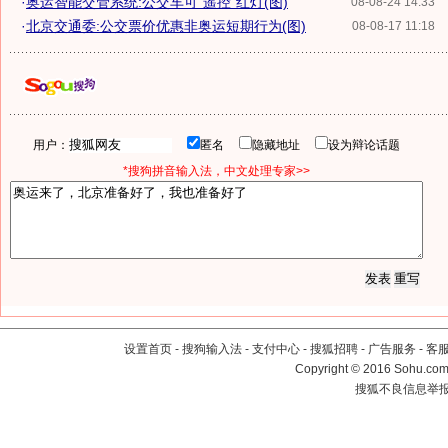
·
奥运智能交管系统:公交车可"遥控"红灯(图)
08-08-24 14:33
·
北京交通委:公交票价优惠非奥运短期行为(图)
08-08-17 11:18
用户：
匿名
隐藏地址
设为辩论话题
*搜狗拼音输入法，中文处理专家>>
设置首页
-
搜狗输入法
-
支付中心
-
搜狐招聘
-
广告服务
-
客
Copyright
©
2016 Sohu.com 
搜狐不良信息举