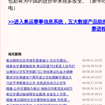
也必将为中国的进步带来很多改变。（新华社
电）
>>进入奥运赛事信息系统，五大数据产品助
赛进
相关新闻
·
奥运期间北京市堵车显著减少 北京交通治...
08-08-31 20:20
·
残奥会交通措施发布 奥运区建751套盲人信号灯
08-08-29 03:38
·
云栖谷公交车开到家门口 协信奥运礼金大馈赠
08-08-28 16:09
·
重庆沙区将建首个两车道公交站缓解交通压力
08-08-28 10:07
·
习近平考察奥运公交 东风混合动力公交车
08-08-27 10:38
·
视频:公共交通助力奥运 地铁日均客流近400万
08-08-26 14:13
·
奥运交通运输保障安全圆满 未发生人为责...
08-08-26 09:01
·
视频:奥运期间北京交通管制见成效 市民望...
08-08-25 15:32