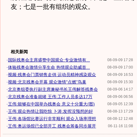
友；七是一批有组织的观众。
相关新闻
·
国际残奥会主席盛赞中国观众:专业激情有...
08-09-09 17:28
·
体验残奥会激情分享生命 热情观众助威首...
08-09-09 17:00
·
视频:残奥会门票销售走俏 运动员精神感染观众
08-09-09 16:53
·
视频:北京残奥会开幕 观众激情"点燃"鸟巢
08-09-09 15:30
·
北京奥组委执行副主席兼秘书长王伟解答残奥会
08-09-06 14:17
·
北京残奥会准备就绪 王伟:工作人员多达17万
08-09-06 06:56
·
王伟:能够在中国举办残奥会 意义十分重大(图)
08-09-05 12:39
·
王伟:观众热情让我吃惊 卜涛:发挥没预想的好
08-08-13 17:29
·
王伟:各场馆比赛运行非常顺利 观众入场率理想
08-08-12 12:48
·
王伟:奥运场馆已全部开工 残奥会筹备同步展开
06-11-16 11:08