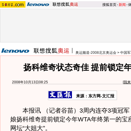
搜狐首页
-
新闻
-
奥运频道-2008北京奥运会
>
中国军
扬科维奇状态奇佳 提前锁定
2008年10月13日08:25
[
我来
来源：东方网-文汇报
本报讯 （记者谷苗）3周内连夺3项冠军
娘扬科维奇提前锁定今年WTA年终第一的宝
网坛“大姐大”。