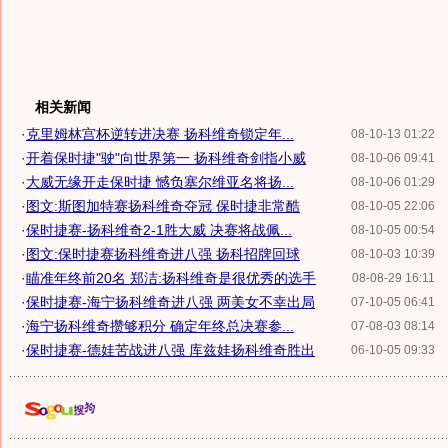
相关新闻
·
克里姆林宫杯逆转进决赛 扬科维奇锁定年...
08-10-13 01:22
·
开着保时捷"驶"向世界第一 扬科维奇剑指小威
08-10-06 09:41
·
大威无缘开走保时捷 憾负塞尔维亚名将扬...
08-10-06 01:29
·
图文:斯图加特赛扬科维奇夺冠 保时捷非常酷
08-10-05 22:06
·
保时捷赛-扬科维奇2-1胜大威 决赛将战佩...
08-10-05 00:54
·
图文:保时捷赛扬科维奇进八强 扬科招牌回球
08-10-03 10:39
·
瞄准年终前20名 郑洁:扬科维奇是很优秀的选手
08-08-29 16:11
·
保时捷赛-海宁扬科维奇进八强 两美女不幸出局
07-10-05 06:41
·
海宁扬科维奇攒够积分 确定年终总决赛参...
07-08-03 08:14
·
保时捷赛-德娃苦战进八强 库兹娃扬科维奇胜出
06-10-05 09:33