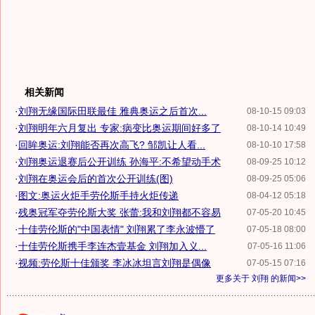
相关新闻
·
刘翔无缘国际田联最佳 雅典奥运之后首次...
08-10-15 09:03
·
刘翔明年六月复出 专家:病变比奥运期间好多了
08-10-14 10:49
·
回眸奥运:刘翔能否再次高飞? 邹凯让人看...
08-10-10 17:58
·
刘翔奥运退赛后公开训练 孙海平:不希望动手术
08-09-25 10:12
·
刘翔在奥运会后的首次公开训练(图)
08-09-25 05:06
·
图文:奥运火炬手劳伦斯手持火炬传递
08-04-12 05:18
·
残奥冠军夺劳伦斯大奖 张蕾:我和刘翔都不容易
07-05-20 10:45
·
十佳劳伦斯的"中国表情" 刘翔累了李永波懵了
07-05-18 08:00
·
十佳劳伦斯携手李连杰壹基金 刘翔加入义...
07-05-16 11:06
·
视频:劳伦斯十佳颁奖 李冰冰坦言刘翔是偶像
07-05-15 07:16
更多关于
刘翔
的新闻>>