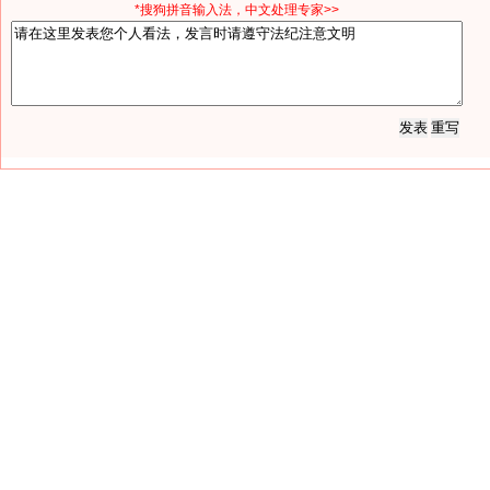
*搜狗拼音输入法，中文处理专家>>