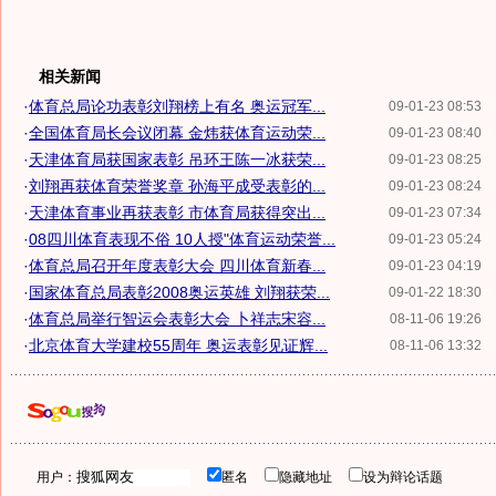
相关新闻
·
体育总局论功表彰刘翔榜上有名 奥运冠军...
09-01-23 08:53
·
全国体育局长会议闭幕 金炜获体育运动荣...
09-01-23 08:40
·
天津体育局获国家表彰 吊环王陈一冰获荣...
09-01-23 08:25
·
刘翔再获体育荣誉奖章 孙海平成受表彰的...
09-01-23 08:24
·
天津体育事业再获表彰 市体育局获得突出...
09-01-23 07:34
·
08四川体育表现不俗 10人授"体育运动荣誉...
09-01-23 05:24
·
体育总局召开年度表彰大会 四川体育新春...
09-01-23 04:19
·
国家体育总局表彰2008奥运英雄 刘翔获荣...
09-01-22 18:30
·
体育总局举行智运会表彰大会 卜祥志宋容...
08-11-06 19:26
·
北京体育大学建校55周年 奥运表彰见证辉...
08-11-06 13:32
用户：
匿名
隐藏地址
设为辩论话题