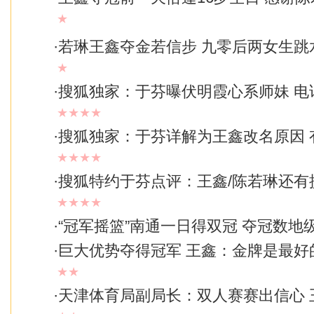
★
·
若琳王鑫夺金若信步 九零后两女生跳
★
·
搜狐独家：于芬曝伏明霞心系师妹 电
★★★★
·
搜狐独家：于芬详解为王鑫改名原因 
★★★★
·
搜狐特约于芬点评：王鑫/陈若琳还有
★★★★
·
“冠军摇篮”南通一日得双冠 夺冠数地
·
巨大优势夺得冠军 王鑫：金牌是最好
★★
·
天津体育局副局长：双人赛赛出信心 