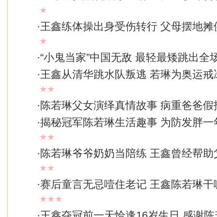
★
·
王鑫练体操出身受伤转行 父母摆地摊
★
·
“小鬼当家”中国无敌 最轻最矮跳出全
·
王鑫从清华跳水队叛逃 若琳为奥运戒
★★
·
陈若琳父女演绎真情故事 病重爸爸假报
·
揭秘冠军陈若琳生活趣事 为防发胖一
★★
·
陈若琳爷爷奶奶当陪练 王鑫曾经帮助
★★
·
赛后童言无忌噎住老记 王鑫陈若琳干
★★★
·
王鑫夺冠前一天恰逢16岁生日 感谢