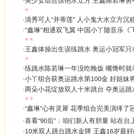
·
美少女组合惊艳水立方 王鑫陈若琳勇
★
·
清秀可人“并蒂莲” 人小鬼大水立方沉
·
"鑫琳"相通双飞翼 中国小丫随音乐《
★★
·
王鑫体操出生误练跳水 奥运小冠军只
★
·
练跳水陈若琳一年没吃晚饭 嘴馋时就看
·
小丫组合获奥运跳水第100金 好姐妹
·
两朵小花绽放双人十米跳台 夺奥运跳水
★★
·
“鑫琳”心有灵犀 花季组合完美演绎了
·
喜看“90后”：咱们新人有胆量 站在台
·
10米双人跳台跳水金牌 王鑫16岁最