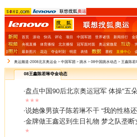
首页
滚动
快讯
评论
项目
中国军团
世界诸强
新闻排行
金
央视直播
体育播报
北京播报
冠军面对面
奥运紫微星
国
最新图片
花边
夺金时刻
明星
表情
赛程
直播中心
奥运频道-2008北京奥运会
>
中国军团
>
跳水
>
08中国跳水动态
>
王鑫陈若
08王鑫陈若琳夺金动态
·
盘点中国90后北京奥运冠军 体操"五
★★★
·
说她像男孩子陈若琳不干 “我的性格还
·
金牌做王鑫迟到生日礼物 梦之队垄断
★