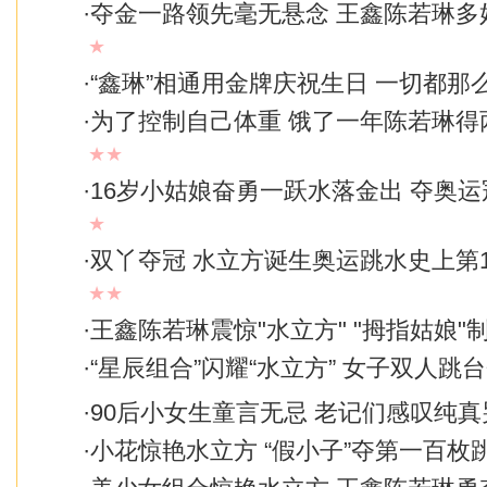
·
夺金一路领先毫无悬念 王鑫陈若琳多
★
·
“鑫琳”相通用金牌庆祝生日 一切都那
·
为了控制自己体重 饿了一年陈若琳得
★★
·
16岁小姑娘奋勇一跃水落金出 夺奥
★
·
双丫夺冠 水立方诞生奥运跳水史上第1
★★
·
王鑫陈若琳震惊"水立方" "拇指姑娘"
·
“星辰组合”闪耀“水立方” 女子双人跳
·
90后小女生童言无忌 老记们感叹纯
·
小花惊艳水立方 “假小子”夺第一百枚