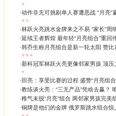
★
·
动作非无可挑剔单人赛遭恶战 "月亮"
★★
·
林跃火亮跳水金牌来之不易 “家长”周
·
延续王者辉煌 最年轻“月亮组合”重回
·
韩乔生称月亮组合是新一轮太阳 赞比
★★★
·
新科冠军林跃火亮更像邻家男孩 顶压
★
·
田亮：享受比赛的过程 盛赞“月亮组合
·
教练谈火亮：“三无产品”凭啥去赢？ 
·
稚气未脱“月亮”组合 两邻家男孩完美
·
铜牌是他们的金牌 俄罗斯跳水组合惊
★★