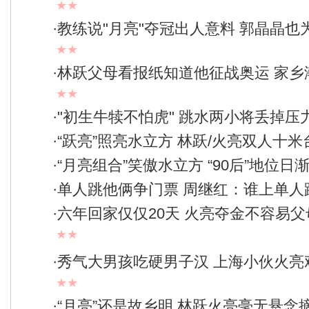
★★
·
教练说"月亮"夺冠出人意料 郭晶晶也
★★
·
林跃父母看报纸知道他征战奥运 家乡
★★
·
"初生牛犊不怕虎" 跳水两小将丢掉压
·
“跃亮”照亮水立方 林跃/火亮双人十米
·
“月亮组合”笑傲水立方 “90后”地位日
·
单人跳他俩争门票 周继红：谁上单人
·
六年回家仅仅20天 火亮夺金不容易
★★
·
秀气大男孩吃硬男子汉 上海小伙火亮
★★
·
“月亮”还是故乡明 林跃火亮毫无悬念