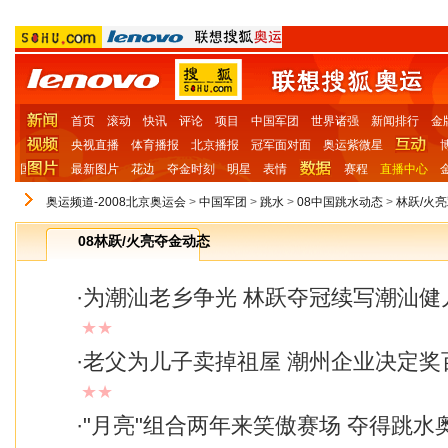
首页
滚动
快讯
评论
项目
中国军团
世界诸强
新闻排行
金
央视直播
体育播报
北京播报
冠军面对面
奥运紫微星
国
最新图片
花边
夺金时刻
明星
表情
赛程
直播中心
奥运频道-2008北京奥运会
>
中国军团
>
跳水
>
08中国跳水动态
>
林跃/火
08林跃/火亮夺金动态
·
为潮汕老乡争光 林跃夺冠续写潮汕健
★★
·
老父为儿子卖掉祖屋 潮州企业决定奖
★★
·
"月亮"组合两年来笑傲赛场 夺得跳水