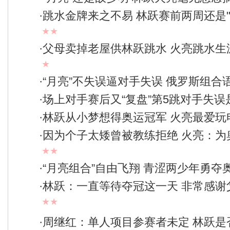
·
跳水金牌来之不易 林跃赛前两周还是"
★★
·
父母卖掉老屋供林跃跳水 火亮跳水生
★
·
“月亮”不失误逼对手失误 俄罗斯组合
·
场上对手赛后又“复盘”第5跳对手失误
·
林跃从小梦想得奥运冠军 火亮最爱玩
·
因为个子太矮曾被教练拒绝 火亮：为
★★
·
“月亮组合”自由飞翔 青涩两少年勇夺
·
林跃：一直等待夺冠这一天 非常感谢
★★
·
周继红：单人项目参赛者未定 林跃是