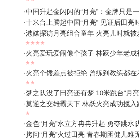
·
中国升起金闪闪的“月亮”：金牌只是
·
十米台上腾起中国“月亮” 见证后田亮
·
港媒探访月亮组合童年 火亮儿时就被发
★★★★
·
火亮爱玩爱闹像个孩子 林跃少年老成
★★
·
火亮个矮差点被拒绝 曾练到教练都在
★★
·
梦之队没了田亮还有梦 10米跳台“月亮
·
莫逆之交雄霸天下 林跃火亮成功揽入
★
·
金色“月亮”水立方冉冉升起 勇夺跳水
·
拷问“月亮”火过田亮 青春期困健儿难