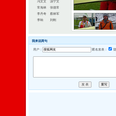
冯文文
汤宁文
常海林
张德常
李丹奇
蔡林军
李响
刘刚
我来说两句
用户：
匿名发表：
隐