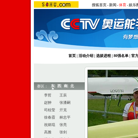
搜狐首页
-
新闻
-
体育
-
娱乐
首页
|
活动介绍
|
选拔进程
|
80强名单
|
官
东
|
西
|
南
|
北
赛区：
李哲
王辰
赵翀
张潘嗣
司桂莹
亓克
徐春霞
林忠平
祝炳琨
张亮
高雅
张剑