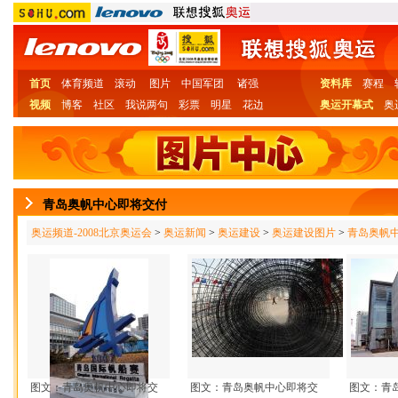
首页
体育频道
滚动
图片
中国军团
诸强
资料库
赛程
视频
博客
社区
我说两句
彩票
明星
花边
奥运开幕式
奥
青岛奥帆中心即将交付
奥运频道-2008北京奥运会
>
奥运新闻
>
奥运建设
>
奥运建设图片
>
青岛奥帆
图文：青岛奥帆中心即将交
图文：青岛奥帆中心即将交
图文：青