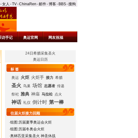
-
女人
-
TV
-
ChinaRen
-
邮件
-
博客
-
BBS
-
搜狗
采访手记
奥运官网
网友祝福
24日希腊采集圣火
奥运日历
标 签
火炬
火炬手
奥运
接力
希腊
圣火
场馆
鸟巢
志愿者
传递
雅典
神庙
祭祀
马拉松
点火
神话
倒计时
第一棒
礼仪
往届火炬接力回顾
·
组图:历届夏季奥运会火炬
·
组图:历届冬奥会火炬
·
奥林匹亚采集圣火 神圣休战