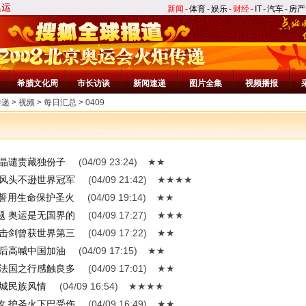
新闻
-
体育
-
娱乐
-
财经
-
IT
-
汽车
-
房产
希腊文化周
市长访谈
新闻速递
图片全集
视频播报
传递
>
视频
>
每日汇总
>
0409
金晶谴责藏独份子
(04/09 23:24)
★★
嘎风头不逊世界冠军
(04/09 21:42)
★★★★
 誓用生命保护圣火
(04/09 19:14)
★★
题 奥运是无国界的
(04/09 17:27)
★★★
椅击剑曾获世界第三
(04/09 17:22)
★★
过后高喊中国加油
(04/09 17:15)
★★
 法国之行感触良多
(04/09 17:01)
★★
果城民族风情
(04/09 16:54)
★★★★
攻 护圣火下巴受伤
(04/09 16:49)
★★