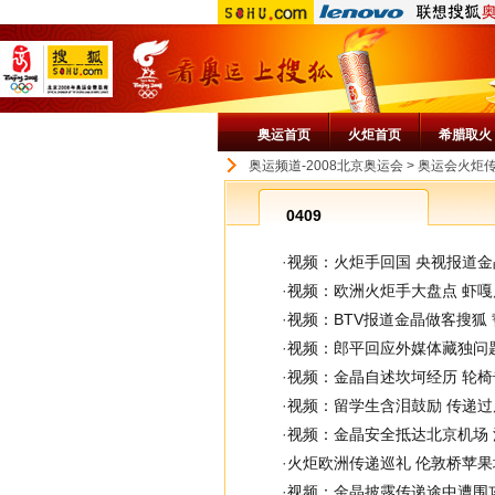
奥运首页
火炬首页
希腊取火
奥运频道-2008北京奥运会
>
奥运会火炬
0409
·
视频：火炬手回国 央视报道
·
视频：欧洲火炬手大盘点 虾
·
视频：BTV报道金晶做客搜狐
·
视频：郎平回应外媒体藏独问
·
视频：金晶自述坎坷经历 轮
·
视频：留学生含泪鼓励 传递
·
视频：金晶安全抵达北京机场
·
火炬欧洲传递巡礼 伦敦桥苹
·
视频：金晶披露传递途中遭围