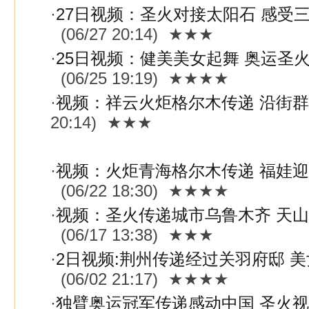
·
27日视频：圣火对接太阳石 感受
(06/27 20:14)
★★★
·
25日视频：健美美女起舞 奥运圣
(06/25 19:19)
★★★★
·
视频：祥云火炬格尔木传递 沿街
20:14)
★★★
·
视频：火炬青海格尔木传递 福娃
(06/22 18:30)
★★★★
·
视频：圣火传递城市乌鲁木齐 天
(06/17 13:38)
★★★
·
2日视频:荆州传递经过关羽府邸 
(06/02 21:17)
★★★★
·
独臂奥运冠军传递感动中国 圣火视