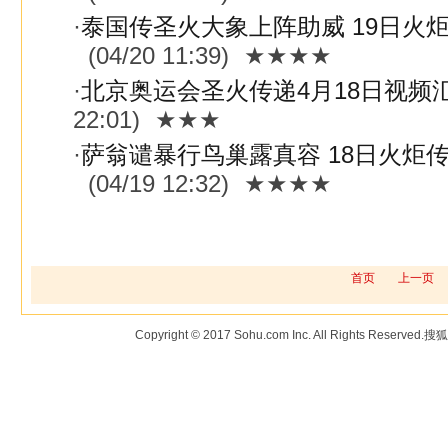
·
泰国传圣火大象上阵助威 19日火
(04/20 11:39)
★★★★
·
北京奥运会圣火传递4月18日视频
22:01)
★★★
·
萨翁谴暴行鸟巢露真容 18日火炬
(04/19 12:32)
★★★★
首页
上一页
Copyright © 2017 Sohu.com Inc. All Rights Reserved