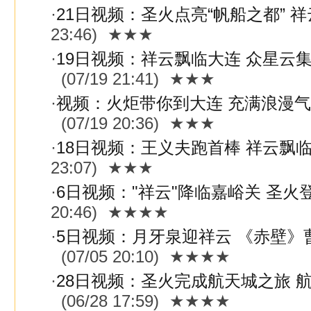
·
21日视频：圣火点亮“帆船之都” 
23:46)
★★★
·
19日视频：祥云飘临大连 众星云
(07/19 21:41)
★★★
·
视频：火炬带你到大连 充满浪漫
(07/19 20:36)
★★★
·
18日视频：王义夫跑首棒 祥云飘临
23:07)
★★★
·
6日视频："祥云"降临嘉峪关 圣火
20:46)
★★★★
·
5日视频：月牙泉迎祥云 《赤壁》
(07/05 20:10)
★★★★
·
28日视频：圣火完成航天城之旅 
(06/28 17:59)
★★★★