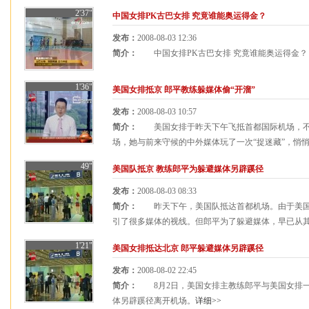
2'37"
中国女排PK古巴女排 究竟谁能奥运得金？
发布：
2008-08-03 12:36
简介：
中国女排PK古巴女排 究竟谁能奥运得金
1'36"
美国女排抵京 郎平教练躲媒体偷“开溜”
发布：
2008-08-03 10:57
简介：
美国女排于昨天下午飞抵首都国际机场，不
场，她与前来守候的中外媒体玩了一次“捉迷藏”，悄悄地
49"
美国队抵京 教练郎平为躲避媒体另辟蹊径
发布：
2008-08-03 08:33
简介：
昨天下午，美国队抵达首都机场。由于美国
引了很多媒体的视线。但郎平为了躲避媒体，早已从
1'21"
美国女排抵达北京 郎平躲避媒体另辟蹊径
发布：
2008-08-02 22:45
简介：
8月2日，美国女排主教练郎平与美国女排一
体另辟蹊径离开机场。
详细>>