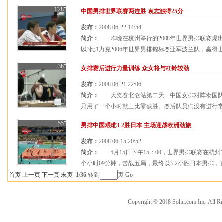
1'28"
中国男排世界联赛两连胜 袁志独得25分
发布：
2008-06-22 14:54
简介：
昨晚在杭州举行的2008年世界男排联赛爆
以3比1力克2006年世界男排锦标赛亚军波兰队，赢得世界
36"
女排赛后进行力量训练 众女将与杠铃较劲
发布：
2008-06-21 22:06
简介：
大奖赛北仑站第二天，中国女排对阵泰国队
只用了一个小时就三比零获胜。赛后队员们没有进行常规
55"
男排中国艰难3-2胜日本 主场迎战欧洲劲旅
发布：
2008-06-15 20:52
简介：
6月15日下午15：00，世界男排联赛在杭
个小时09分钟，苦战五局，最终以3-2小胜日本男排，喜获
首页
上一页
下一页
末页
1/36
转到
页
Go
Copyright © 2018 Sohu.com Inc. Al