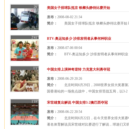
26"
美国女子排球队抵京 铁榔头静待比赛开始
发布：
2008-08-02 21:34
简介：
美国女子排球队抵京 铁榔头静待比赛开始
2'41"
BTV-奥运知多少 沙排发明者从事何种职业
发布：
2008-07-06 00:04
简介：
BTV-奥运知多少 沙排发明者从事何种职业
1'1"
中国女排上演神奇逆转 力克意大利勇夺冠
发布：
2008-06-29 20:26
简介：
北京时间6月29日，2008世界女排大奖赛
国香港站的一场焦点战中，中国女排苦战五局，以3-2（18-
1'19"
宋世雄复出解说 中国女排3-2擒巴西夺冠
发布：
2008-06-22 20:54
简介：
北京时间6月22日，在今天世界女排大奖赛
著名体育解说员宋世雄对比赛进行了解说，球迷们又听到