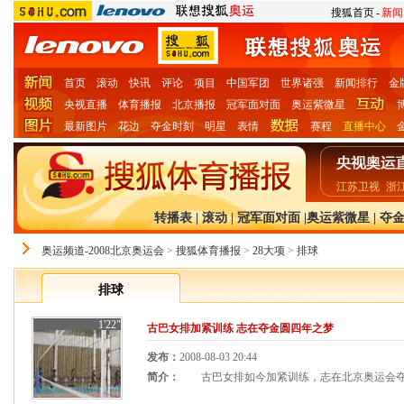
搜狐首页
-
新闻
首页
滚动
快讯
评论
项目
中国军团
世界诸强
新闻排行
金
央视直播
体育播报
北京播报
冠军面对面
奥运紫微星
最新图片
花边
夺金时刻
明星
表情
赛程
直播中心
江苏卫视
浙
转播表
|
滚动
|
冠军面对面
|
奥运紫微星
|
夺
奥运频道-2008北京奥运会
>
搜狐体育播报
>
28大项
>
排球
排球
1'22"
古巴女排加紧训练 志在夺金圆四年之梦
发布：
2008-08-03 20:44
简介：
古巴女排如今加紧训练，志在北京奥运会夺