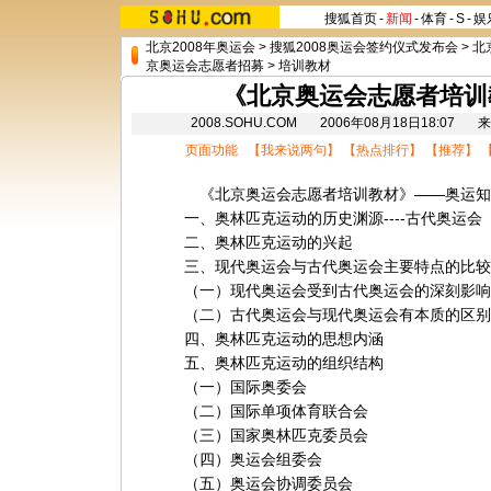
搜狐首页
-
新闻
-
体育
-
S
-
娱
北京2008年奥运会
>
搜狐2008奥运会签约仪式发布会
>
北
京奥运会志愿者招募
>
培训教材
《北京奥运会志愿者培训
2008.SOHU.COM 2006年08月18日18:0
页面功能 【
我来说两句
】 【
热点排行
】 【
推荐
】 
《北京奥运会志愿者培训教材》——奥运知
一、奥林匹克运动的历史渊源----古代奥运会
二、奥林匹克运动的兴起
三、现代奥运会与古代奥运会主要特点的比较
（一）现代奥运会受到古代奥运会的深刻影响
（二）古代奥运会与现代奥运会有本质的区别
四、奥林匹克运动的思想内涵
五、奥林匹克运动的组织结构
（一）国际奥委会
（二）国际单项体育联合会
（三）国家奥林匹克委员会
（四）奥运会组委会
（五）奥运会协调委员会