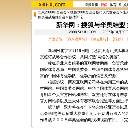
搜狐首页
-
新闻
-
体育
-
S
-
娱
北京2008年奥运会
>
搜狐2008奥运会签约仪式发布会
>
北
狐奥运战略推介会
>
媒体评论
新华网：搜狐与华奥结盟 
2008.SOHU.COM 2006年10月2
页面功能 【
我来说两句
】 【
热点排行
】 【
推荐
】 
新华网北京10月19日电（记者汪涌）搜狐和
京签订战略合作协议，共同打造“网络的奥运”。
搜狐是北京奥组委的互联网赞助商，负责承建
国家体育总局、中国奥委会、中华全国体育总紧密
富的中国体育运动队、运动员的信息及资源。
根据协议，两家互联网公司将在为期三年的战
空网站、中国奥委会网站、中华全国体育总会网站
育明星个人官方网站和博客。双方还将在体育赛事
官方网站群以及重大体育赛事联合报道等方面进行
据了解，双方将在今年卡塔尔多哈亚运会以及
运会说吧
)
等众多重大赛事期间，开始进行深入的
作备战２００８年奥运会的电视和视频节目。（完