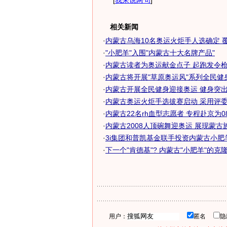
[
我来说两句
]
相关新闻
·
内蒙古乌海10名奥运火炬手人选确定 覆盖
·
"小肥羊"入围"内蒙古十大名牌产品"
·
内蒙古读者为奥运献金点子 起跑发令枪连
·
内蒙古将开展"草原奥运风"系列全民健
·
内蒙古开展全民健身迎接奥运 健身突出民
·
内蒙古奥运火炬手选拔赛启动 采用评委评
·
内蒙古22名rh血型志愿者 专程赴京为08奥
·
内蒙古2008人顶碗舞迎奥运 展现蒙古
·
3i集团和普凯基金联手投资内蒙古小肥
·
下一个"肯德基"? 内蒙古"小肥羊"的克
用户：
匿名