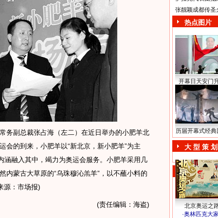
张靓颖成都传圣
热点图片
开幕日天安门
历届开幕式经典
务副总裁张占海（左二）在近日举办的小肥羊北
运会的到来，小肥羊以“新北京，新小肥羊”为主
大 型 策 划
牌内涵融入其中，竭力为奥运会服务。小肥羊采用几
然内蒙古大草原的“乌珠穆沁羔羊”，以不蘸小料的
来源：市场报)
(责任编辑：海盗)
北京奥运之
·
奥林匹克大