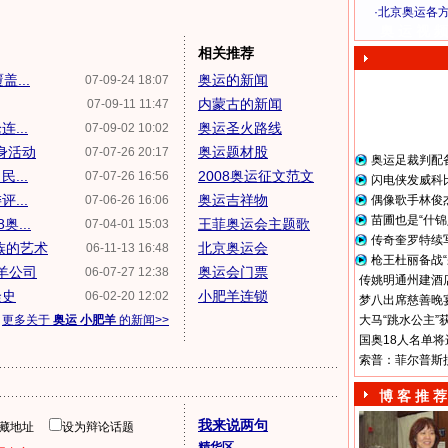
·
北京奥运各
奥 运 视 频
相关推荐
...
奥运的新闻
07-09-24 18:07
内蒙古的新闻
07-09-11 11:47
...
奥运圣火路线
07-09-02 10:02
身活动
奥运题材股
07-07-26 20:17
奥运足裁判配
...
2008奥运征文范文
07-07-26 16:56
闪电侠发威科
...
奥运吉祥物
07-06-26 16:06
偶像歌手林俊
苗圃也是“什锦
...
王菲奥运会主题歌
07-04-01 15:03
传奇奎罗特续
族的艺术
北京奥运会
06-11-13 16:48
枪王杜丽备战“
羊公司
奥运会门票
06-07-27 12:38
传姚明通州建酒店
隆史
小肥羊连锁
06-02-20 12:02
梦八出席慈善晚宴
更多关于
奥运 小肥羊
的新闻>>
大马“跳水公主”
国奥18人名单将
索普：菲尔普斯
博 客 推 荐
我来说两句
隐藏地址
设为辩论话题
精华区