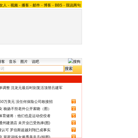
女人
-
视频
-
播客
-
邮件
-
博客
-
BBS
-
我说两句
博客
音乐
图片
说吧
名单调整 沈龙元最后时刻复活顶替吕建军
50万美元 没任何保险公司敢接招
3
女 杨扬不拒老外公开索吻（图）
4
体育健将：他们也是运动佼佼者
5
州建酒店 未开业已受热捧(图)
6
被认可 罗伯斯超越刘翔已成事实
7
 冒死训练女将秀美非凡(组图)
8