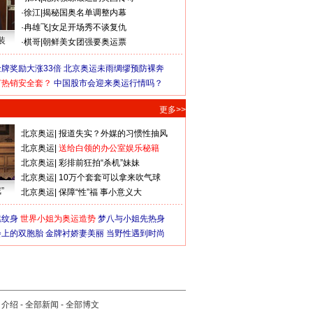
·
徐江
|
揭秘国奥名单调整内幕
·
冉雄飞
|
女足开场秀不谈复仇
装
·
棋哥
|
朝鲜美女团强要奥运票
牌奖励大涨33倍
北京奥运未雨绸缪预防裸奔
何热销安全套？
中国股市会迎来奥运行情吗？
更多>>
北京奥运
|
报道失实？外媒的习惯性抽风
北京奥运
|
送给白领的办公室娱乐秘籍
北京奥运
|
彩排前狂拍“杀机”妹妹
北京奥运
|
10万个套套可以拿来吹气球
”
北京奥运
|
保障“性”福 事小意义大
猛纹身
世界小姐为奥运造势
梦八与小姐先热身
会上的双胞胎
金牌衬娇妻美丽
当野性遇到时尚
司介绍
-
全部新闻
-
全部博文