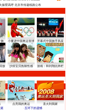
火振臂高呼 北京市传递线路公布
升旗
小董进中国奥运首球
开幕式中国旗手风采
回放
沙排宝贝热辣性感
游戏：和刘翔比跨栏
路
点亮我的奥运
圣火到我家
家庭
·
五环下的遗憾