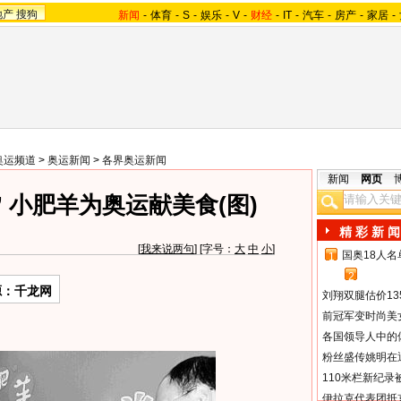
地产
搜狗
新闻
-
体育
-
S
-
娱乐
-
V
-
财经
-
IT
-
汽车
-
房产
-
家居
-
奥运频道
>
奥运新闻
>
各界奥运新闻
新闻
网页
 小肥羊为奥运献美食(图)
精 彩 新 闻
[
我来说两句
] [字号：
大
中
小
]
国奥18人
1
2
源：千龙网
刘翔双腿估价13
前冠军变时尚美
各国领导人中的
粉丝盛传姚明在通
110米栏新纪录
伊拉克代表团抵京