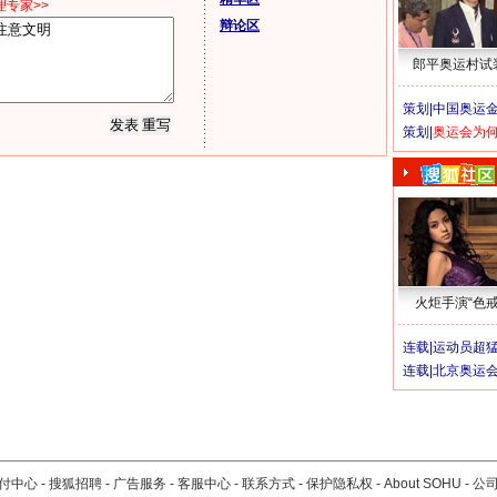
专家>>
辩论区
郎平奥运村试
策划|
中国奥运金
策划|
奥运会为
火炬手演“色戒
连载|
运动员超
连载|
北京奥运
付中心
-
搜狐招聘
-
广告服务
-
客服中心
-
联系方式
-
保护隐私权
-
About SOHU
-
公