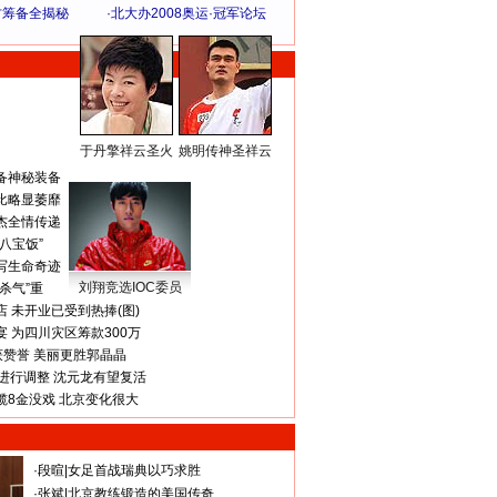
方筹备全揭秘
·
北大办2008奥运·冠军论坛
于丹擎祥云圣火
姚明传神圣祥云
体 育 热 点
备神秘装备
比略显萎靡
杰全情传递
八宝饭”
写生命奇迹
刘翔竞选IOC委员
杀气”重
 未开业已受到热捧(图)
 为四川灾区筹款300万
获赞誉 美丽更胜郭晶晶
进行调整 沈元龙有望复活
揽8金没戏 北京变化很大
·
段暄
|
女足首战瑞典以巧求胜
·
张斌
|
北京教练锻造的美国传奇