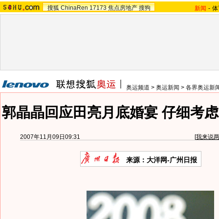
搜狐
ChinaRen
17173
焦点房地产
搜狗
新闻
-
体
奥运频道
>
奥运新闻
>
各界奥运新
郭晶晶回应田亮月底婚宴 仔细考虑
2007年11月09日09:31
[
我来说
来源：大洋网-广州日报