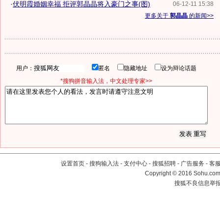
·
伏明霞婚姻幸福 拒评郭晶晶将入豪门之事(图)
06-12-11 15:38
更多关于
郭晶晶
的新闻>>
用户：
匿名
隐藏地址
设为辩论话题
*搜狗拼音输入法，中文处理专家>>
设置首页
-
搜狗输入法
-
支付中心
-
搜狐招聘
-
广告服务
-
客
Copyright
©
2016 Sohu.com 
搜狐不良信息举