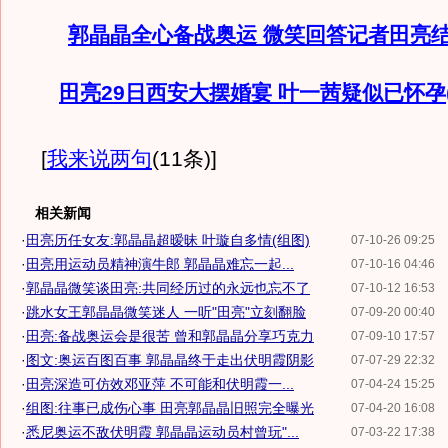
郭晶晶全心备战奥运 微笑回答记者田亮
田亮29日西安大摆婚宴 叶一茜疑似已怀孕(
[
我来说两句
(11条)
]
相关新闻
·
田亮历任女友:郭晶晶超暧昧 叶璇自多情(组图)
07-10-26 09:25
·
田亮用运动员精神演牛郎 郭晶晶难忘一起...
07-10-16 04:46
·
郭晶晶微笑谈田亮:共同经历过的永远也忘不了
07-10-12 16:53
·
跳水女王郭晶晶微笑迷人 一听"田亮"立刻翻脸
07-09-20 00:40
·
田亮:备战奥运会是很苦 曾和郭晶晶分享巧克力
07-09-10 17:57
·
图文:奥运百图百事 郭晶晶终于走出伏明霞阴影
07-07-29 22:32
·
田亮深造可仿效邓亚萍 不可能和伏明霞一...
07-04-24 15:25
·
组图:往事已成伤心事 田亮郭晶晶旧照完全曝光
07-04-20 16:08
·
悉尼奥运不敌伏明霞 郭晶晶运动员村曾玩"...
07-03-22 17:38