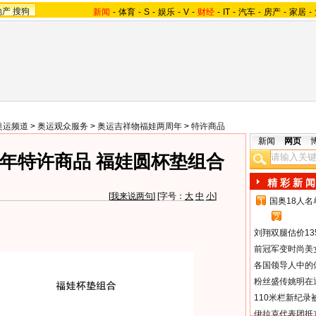
地产
搜狗
新闻
-
体育
-
S
-
娱乐
-
V
-
财经
-
IT
-
汽车
-
房产
-
家居
-
奥运频道
>
奥运观众服务
>
奥运吉祥物福娃两周年
>
特许商品
新闻
网页
年特许商品 福娃圆杯垫组合
精 彩 新 闻
[
我来说两句
] [字号：
大
中
小
]
国奥18人
1
2
刘翔双腿估价13
前冠军变时尚美
各国领导人中的
粉丝盛传姚明在通
110米栏新纪录
伊拉克代表团抵京