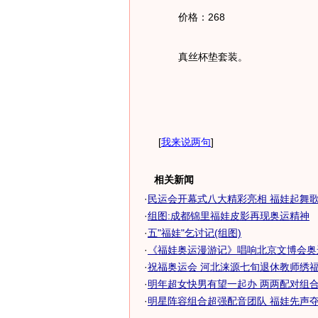
价格：268
真丝杯垫套装。
[
我来说两句
]
相关新闻
·
民运会开幕式八大精彩亮相 福娃起舞
·
组图:成都锦里福娃皮影再现奥运精神
·
五"福娃"乞讨记(组图)
·
《福娃奥运漫游记》唱响北京文博会奥
·
祝福奥运会 河北涞源七旬退休教师绣福娃
·
明年超女快男有望一起办 两两配对组合代
·
明星阵容组合超强配音团队 福娃先声