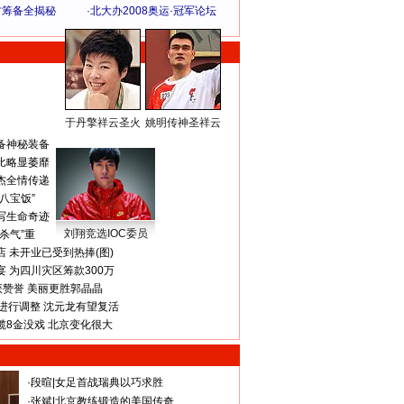
方筹备全揭秘
·
北大办2008奥运·冠军论坛
于丹擎祥云圣火
姚明传神圣祥云
体 育 热 点
备神秘装备
比略显萎靡
杰全情传递
八宝饭”
写生命奇迹
刘翔竞选IOC委员
杀气”重
 未开业已受到热捧(图)
 为四川灾区筹款300万
获赞誉 美丽更胜郭晶晶
进行调整 沈元龙有望复活
揽8金没戏 北京变化很大
·
段暄
|
女足首战瑞典以巧求胜
·
张斌
|
北京教练锻造的美国传奇