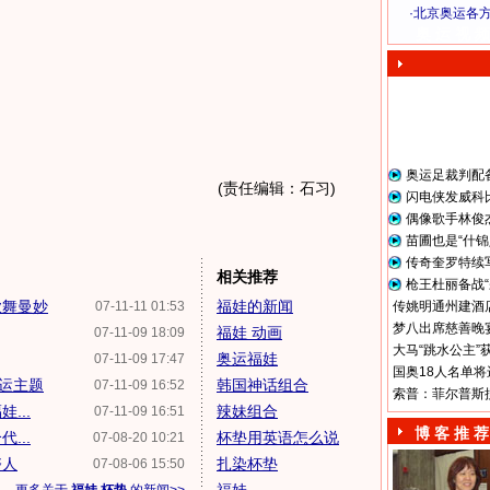
·
北京奥运各
奥 运 视 频
奥运足裁判配
(责任编辑：石习)
闪电侠发威科
偶像歌手林俊
苗圃也是“什锦
传奇奎罗特续
相关推荐
枪王杜丽备战“
歌舞曼妙
福娃的新闻
07-11-11 01:53
传姚明通州建酒店
梦八出席慈善晚宴
福娃 动画
07-11-09 18:09
大马“跳水公主”
奥运福娃
07-11-09 17:47
国奥18人名单将
运主题
韩国神话组合
07-11-09 16:52
索普：菲尔普斯
...
辣妹组合
07-11-09 16:51
博 客 推 荐
...
杯垫用英语怎么说
07-08-20 10:21
夺人
扎染杯垫
07-08-06 15:50