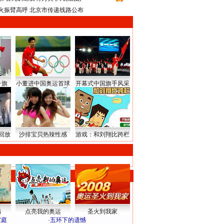
火振臂高呼 北京市传递线路公布
升旗
小董进中国奥运首球
开幕式中国旗手风采
回放
沙排宝贝热辣性感
游戏：和刘翔比跨栏
路
点亮我的奥运
圣火到我家
家庭
·
五环下的遗憾