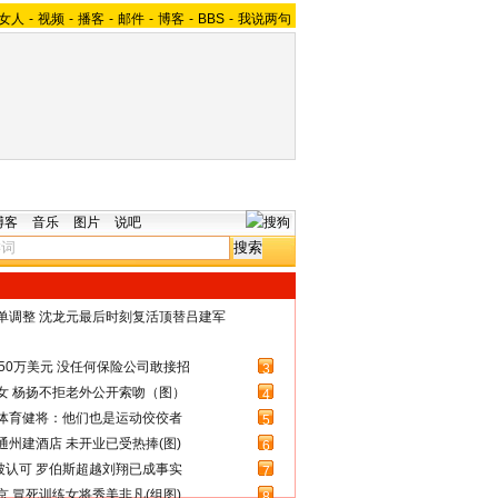
女人
-
视频
-
播客
-
邮件
-
博客
-
BBS
-
我说两句
博客
音乐
图片
说吧
名单调整 沈龙元最后时刻复活顶替吕建军
50万美元 没任何保险公司敢接招
3
女 杨扬不拒老外公开索吻（图）
4
体育健将：他们也是运动佼佼者
5
州建酒店 未开业已受热捧(图)
6
被认可 罗伯斯超越刘翔已成事实
7
 冒死训练女将秀美非凡(组图)
8