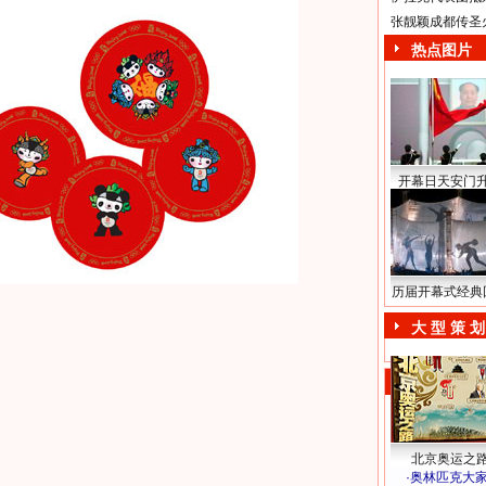
张靓颖成都传圣
热点图片
开幕日天安门
历届开幕式经典
大 型 策 划
北京奥运之
·
奥林匹克大