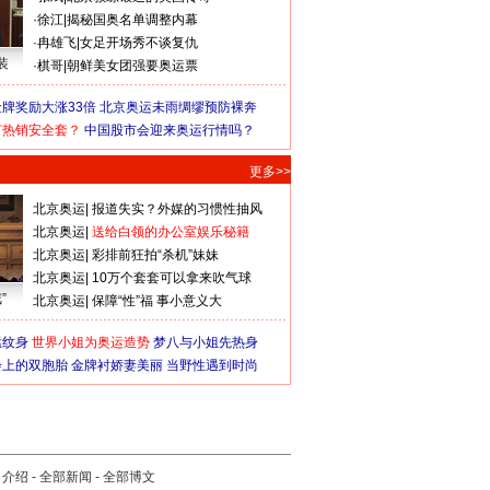
·
徐江
|
揭秘国奥名单调整内幕
·
冉雄飞
|
女足开场秀不谈复仇
装
·
棋哥
|
朝鲜美女团强要奥运票
牌奖励大涨33倍
北京奥运未雨绸缪预防裸奔
何热销安全套？
中国股市会迎来奥运行情吗？
更多>>
北京奥运
|
报道失实？外媒的习惯性抽风
北京奥运
|
送给白领的办公室娱乐秘籍
北京奥运
|
彩排前狂拍“杀机”妹妹
北京奥运
|
10万个套套可以拿来吹气球
”
北京奥运
|
保障“性”福 事小意义大
猛纹身
世界小姐为奥运造势
梦八与小姐先热身
会上的双胞胎
金牌衬娇妻美丽
当野性遇到时尚
司介绍
-
全部新闻
-
全部博文