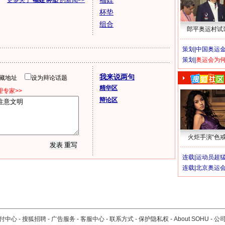
福娃
更多关于
福娃 杯垫
的新闻>>
杯垫
组合
郎平奥运村试
策划|
中国奥运金
策划|
奥运会为
我来说两句
隐藏地址
设为辩论话题
精华区
专家>>
辩论区
火炬手演“色戒
连载|
运动员超
连载|
北京奥运
付中心
-
搜狐招聘
-
广告服务
-
客服中心
-
联系方式
-
保护隐私权
-
About SOHU
-
公