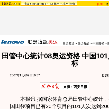
搜狐
ChinaRen
17173
焦点房地产
搜狗
新闻
-
体
奥运频道
>
奥运备战
>
中国田径
>
田管中心统计08奥运资格 中国10
标
2007年11月09日10:57
[
我来
来源：西安日报
本报讯 据国家体育总局田管中心统计，
国田径项目已有20个项目的101人次达到20