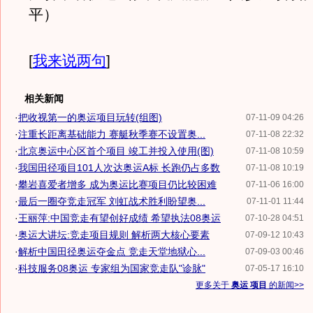
平）
[
我来说两句
]
相关新闻
·
把收视第一的奥运项目玩转(组图)
07-11-09 04:26
·
注重长距离基础能力 赛艇秋季赛不设置奥...
07-11-08 22:32
·
北京奥运中心区首个项目 竣工并投入使用(图)
07-11-08 10:59
·
我国田径项目101人次达奥运A标 长跑仍占多数
07-11-08 10:19
·
攀岩喜爱者增多 成为奥运比赛项目仍比较困难
07-11-06 16:00
·
最后一圈夺竞走冠军 刘虹战术胜利盼望奥...
07-11-01 11:44
·
王丽萍:中国竞走有望创好成绩 希望执法08奥运
07-10-28 04:51
·
奥运大讲坛:竞走项目规则 解析两大核心要素
07-09-12 10:43
·
解析中国田径奥运夺金点 竞走天堂地狱心...
07-09-03 00:46
·
科技服务08奥运 专家组为国家竞走队"诊脉"
07-05-17 16:10
更多关于
奥运 项目
的新闻>>