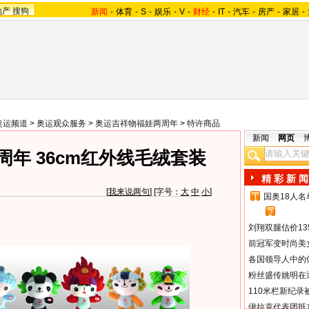
地产
搜狗
新闻
-
体育
-
S
-
娱乐
-
V
-
财经
-
IT
-
汽车
-
房产
-
家居
-
奥运频道
>
奥运观众服务
>
奥运吉祥物福娃两周年
>
特许商品
新闻
网页
年 36cm红外线毛绒套装
精 彩 新 闻
[
我来说两句
] [字号：
大
中
小
]
国奥18人
1
2
刘翔双腿估价13
前冠军变时尚美
各国领导人中的
粉丝盛传姚明在通
110米栏新纪录
伊拉克代表团抵京