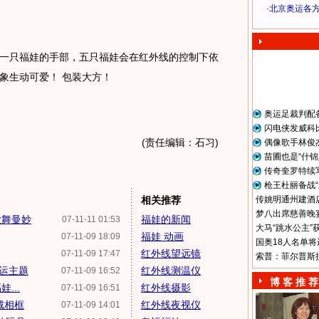
·
北京奥运各
奥 运 视 频
只福娃的手部，五只福娃会在红外线的控制下依
象生动可爱！ 包装大方！
奥运足裁判配
闪电侠发威科
(责任编辑：石习)
偶像歌手林俊
苗圃也是“什锦
传奇奎罗特续
枪王杜丽备战“
相关推荐
传姚明通州建酒店
梦八出席慈善晚宴
歌舞曼妙
福娃的新闻
07-11-11 01:53
大马“跳水公主”
福娃 动画
07-11-09 18:09
国奥18人名单将
红外线望远镜
07-11-09 17:47
索普：菲尔普斯
运主题
红外线测温仪
07-11-09 16:52
博 客 推 荐
...
红外线摄影
07-11-09 16:51
绒相框
红外线夜视仪
07-11-09 14:01