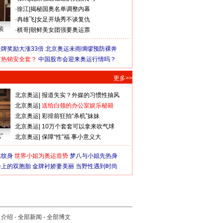
·
徐江
|
揭秘国奥名单调整内幕
·
冉雄飞
|
女足开场秀不谈复仇
装
·
棋哥
|
朝鲜美女团强要奥运票
牌奖励大涨33倍
北京奥运未雨绸缪预防裸奔
何热销安全套？
中国股市会迎来奥运行情吗？
更多>>
北京奥运
|
报道失实？外媒的习惯性抽风
北京奥运
|
送给白领的办公室娱乐秘籍
北京奥运
|
彩排前狂拍“杀机”妹妹
北京奥运
|
10万个套套可以拿来吹气球
”
北京奥运
|
保障“性”福 事小意义大
猛纹身
世界小姐为奥运造势
梦八与小姐先热身
会上的双胞胎
金牌衬娇妻美丽
当野性遇到时尚
司介绍
-
全部新闻
-
全部博文