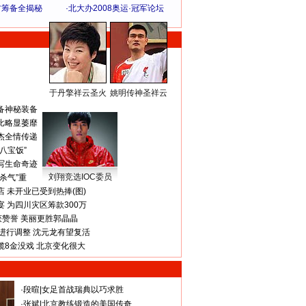
方筹备全揭秘
·
北大办2008奥运·冠军论坛
于丹擎祥云圣火
姚明传神圣祥云
体 育 热 点
备神秘装备
比略显萎靡
杰全情传递
八宝饭”
写生命奇迹
刘翔竞选IOC委员
杀气”重
 未开业已受到热捧(图)
 为四川灾区筹款300万
获赞誉 美丽更胜郭晶晶
进行调整 沈元龙有望复活
揽8金没戏 北京变化很大
·
段暄
|
女足首战瑞典以巧求胜
·
张斌
|
北京教练锻造的美国传奇