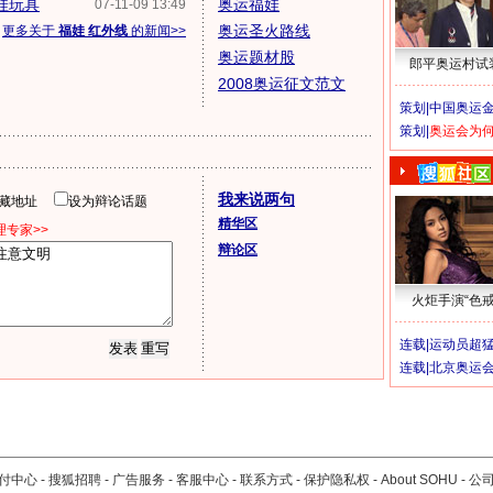
娃玩具
奥运福娃
07-11-09 13:49
奥运圣火路线
更多关于
福娃 红外线
的新闻>>
奥运题材股
郎平奥运村试
2008奥运征文范文
策划|
中国奥运金
策划|
奥运会为
我来说两句
隐藏地址
设为辩论话题
精华区
专家>>
辩论区
火炬手演“色戒
连载|
运动员超
连载|
北京奥运
付中心
-
搜狐招聘
-
广告服务
-
客服中心
-
联系方式
-
保护隐私权
-
About SOHU
-
公