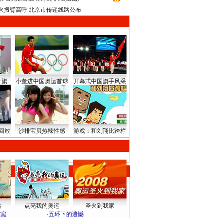
火振臂高呼 北京市传递线路公布
升旗
小董进中国奥运首球
开幕式中国旗手风采
回放
沙排宝贝热辣性感
游戏：和刘翔比跨栏
路
点亮我的奥运
圣火到我家
家庭
·
五环下的遗憾