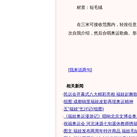
材质：短毛绒
在三米可接收范围内，轻按任意一
次自我介绍，然后合唱奥运歌曲。形
[
我来说两句
]
相关新闻
·
民运会开幕式八大精彩亮相 福娃起舞
·
组图:成都锦里福娃皮影再现奥运精神
·
五"福娃"乞讨记(组图)
·
《福娃奥运漫游记》唱响北京文博会奥
·
祝福奥运会 河北涞源七旬退休教师绣福娃
·
图文:福娃发布两周年特许商品 福娃毛