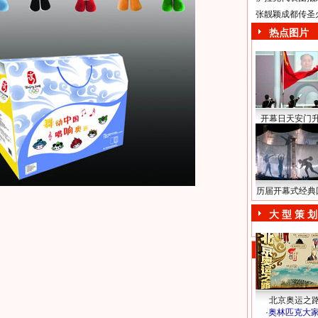
张靓颖成都传圣
热点图片
开幕日天安门
历届开幕式经典
大 型 策 划
北京奥运之
·
奥林匹克大