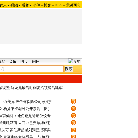
女人
-
视频
-
播客
-
邮件
-
博客
-
BBS
-
我说两句
博客
音乐
图片
说吧
名单调整 沈龙元最后时刻复活顶替吕建军
50万美元 没任何保险公司敢接招
3
女 杨扬不拒老外公开索吻（图）
4
体育健将：他们也是运动佼佼者
5
州建酒店 未开业已受热捧(图)
6
被认可 罗伯斯超越刘翔已成事实
7
 冒死训练女将秀美非凡(组图)
8