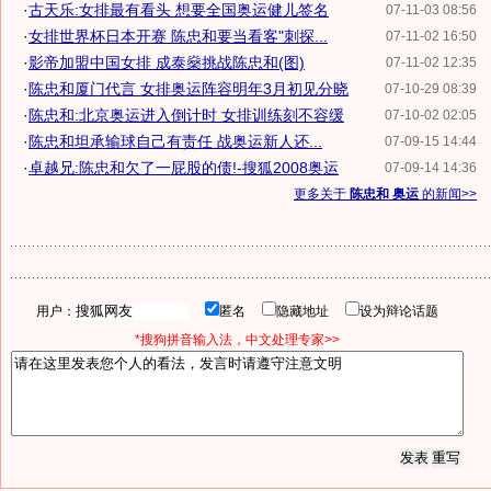
·
古天乐:女排最有看头 想要全国奥运健儿签名
07-11-03 08:56
·
女排世界杯日本开赛 陈忠和要当看客"刺探...
07-11-02 16:50
·
影帝加盟中国女排 成泰燊挑战陈忠和(图)
07-11-02 12:35
·
陈忠和厦门代言 女排奥运阵容明年3月初见分晓
07-10-29 08:39
·
陈忠和:北京奥运进入倒计时 女排训练刻不容缓
07-10-02 02:05
·
陈忠和坦承输球自己有责任 战奥运新人还...
07-09-15 14:44
·
卓越兄:陈忠和欠了一屁股的债!-搜狐2008奥运
07-09-14 14:36
更多关于
陈忠和 奥运
的新闻>>
用户：
匿名
隐藏地址
设为辩论话题
*搜狗拼音输入法，中文处理专家>>