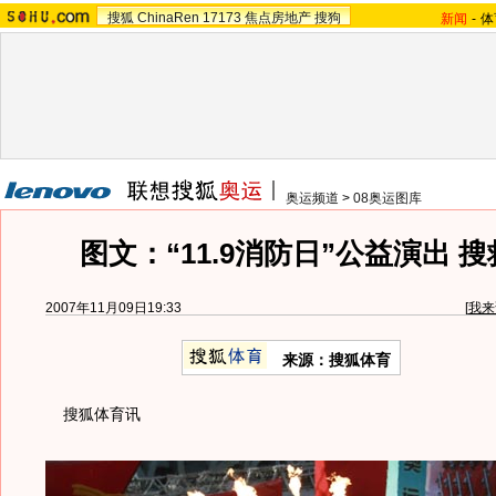
搜狐
ChinaRen
17173
焦点房地产
搜狗
新闻
-
体
奥运频道
>
08奥运图库
图文：“11.9消防日”公益演出 
2007年11月09日19:33
[
我来
来源：搜狐体育
搜狐体育讯