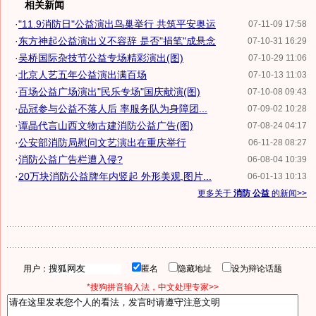
相关新闻
·
"11.9消防日"公益演出鸟巢举行 共筑平安奥运
07-11-09 17:58
·
东方神起公益演出义不容辞 是否"捐笔"成悬念
07-10-31 16:29
·
吴桥国际杂技节公益专场精彩演出(图)
07-10-29 11:06
·
北京人艺五年公益演出满百场
07-10-13 11:03
·
百场公益广场演出"民乐专场"国庆献演(图)
07-10-08 09:43
·
品冠参与公益不落人后 率服务队为身障团...
07-09-02 10:28
·
谭晶代言山西文物古建消防公益广告(图)
07-08-24 04:17
·
公安部消防局慰问文艺演出在重庆举行
06-11-28 08:27
·
消防公益广告栏遭入侵?
06-08-04 10:39
·
20万块消防公益牌年内竖起 外形美观,图片...
06-01-13 10:13
更多关于
消防 公益
的新闻>>
用户：
匿名
隐藏地址
设为辩论话题
*搜狗拼音输入法，中文处理专家>>