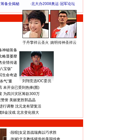
方筹备全揭秘
·
北大办2008奥运·冠军论坛
于丹擎祥云圣火
姚明传神圣祥云
体 育 热 点
备神秘装备
比略显萎靡
杰全情传递
八宝饭”
写生命奇迹
刘翔竞选IOC委员
杀气”重
 未开业已受到热捧(图)
 为四川灾区筹款300万
获赞誉 美丽更胜郭晶晶
进行调整 沈元龙有望复活
揽8金没戏 北京变化很大
·
段暄
|
女足首战瑞典以巧求胜
·
张斌
|
北京教练锻造的美国传奇