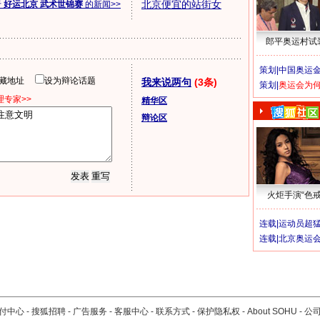
北京便宜的站街女
于
好运北京 武术世锦赛
的新闻>>
郎平奥运村试
策划|
中国奥运金
隐藏地址
设为辩论话题
我来说两句
(3条)
策划|
奥运会为
专家>>
精华区
辩论区
火炬手演“色戒
连载|
运动员超
连载|
北京奥运
付中心
-
搜狐招聘
-
广告服务
-
客服中心
-
联系方式
-
保护隐私权
-
About SOHU
-
公