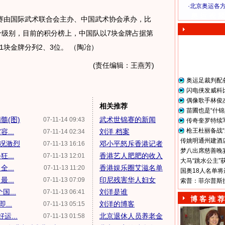
·
北京奥运各
奥 运 视 频
由国际武术联合会主办、中国武术协会承办，比
8个级别，目前的积分榜上，中国队以7块金牌占据第
块金牌分列2、3位。 （陶冶）
(责任编辑：王燕芳)
奥运足裁判配
闪电侠发威科
偶像歌手林俊
相关推荐
苗圃也是“什锦
髓(图)
武术世锦赛的新闻
07-11-14 09:43
传奇奎罗特续
枪王杜丽备战“
...
刘洋 档案
07-11-14 02:34
传姚明通州建酒店
赛况激烈
邓小平怒斥香港记者
07-11-13 16:16
梦八出席慈善晚宴
...
香港艺人肥肥的收入
07-11-13 12:01
大马“跳水公主”
...
香港娱乐圈艾滋名单
07-11-13 11:20
国奥18人名单将
...
印尼残害华人妇女
07-11-13 07:09
索普：菲尔普斯
...
刘洋是谁
07-11-13 06:41
博 客 推 荐
...
刘洋的博客
07-11-13 05:15
运...
北京退休人员养老金
07-11-13 01:58