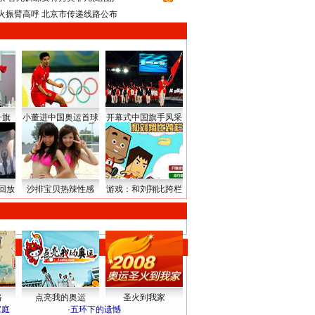
火振臂高呼 北京市传递线路公布
升旗
小董进中国奥运首球
开幕式中国旗手风采
回放
沙排宝贝热辣性感
游戏：和刘翔比跨栏
路
点亮我的奥运
圣火到我家
家庭
·
五环下的遗憾