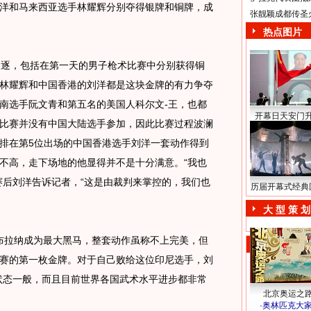
手刘洋和马来西亚选手林耀辉分别夺得银牌和铜牌，成
张靓颖成都传圣
热点图片
逐，包括在第一天的男子枪术比赛中分别获得铜
林耀辉和中国香港的刘洋都是这块金牌的有力争夺
南选手阮文青和第五名的美国人科尔文-王，也都
开幕日天安门
比赛并没有中国大陆选手参加，因此比赛过程波澜
排在第5位出场的中国香港选手刘洋一套动作得到
并不高，走下场地的他显得并不是十分满意。“我也
赛后刘洋告诉记者，“这是由裁判来掌控的，我们也
历届开幕式经典
大 型 策 划
布拉纳成为最大黑马，整套动作虽称不上完美，但
日比赛的第一枚金牌。对于自己败给这位印尼选手，刘
状态一般，而且目前世界各国武术水平进步都非常
北京奥运之
·
奥林匹克大