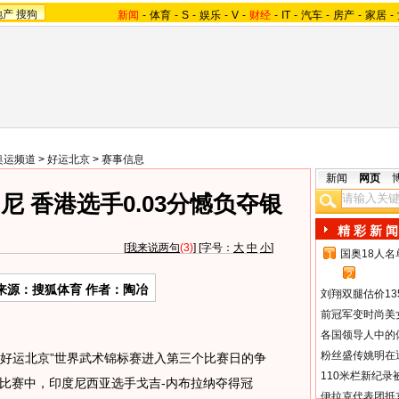
地产
搜狗
新闻
-
体育
-
S
-
娱乐
-
V
-
财经
-
IT
-
汽车
-
房产
-
家居
-
奥运频道
>
好运北京
>
赛事信息
新闻
网页
 香港选手0.03分憾负夺银
精 彩 新 闻
[
我来说两句
(3)
] [字号：
大
中
小
]
国奥18人
1
2
来源：搜狐体育 作者：陶冶
刘翔双腿估价13
前冠军变时尚美
各国领导人中的
粉丝盛传姚明在通
“好运北京”世界武术锦标赛进入第三个比赛日的争
110米栏新纪录
比赛中，印度尼西亚选手戈吉-内布拉纳夺得冠
伊拉克代表团抵京