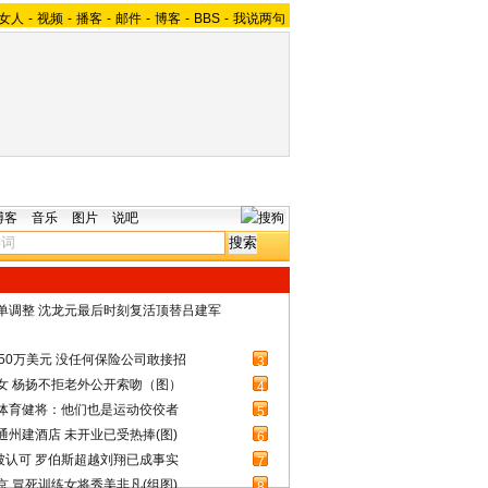
女人
-
视频
-
播客
-
邮件
-
博客
-
BBS
-
我说两句
博客
音乐
图片
说吧
名单调整 沈龙元最后时刻复活顶替吕建军
50万美元 没任何保险公司敢接招
3
女 杨扬不拒老外公开索吻（图）
4
体育健将：他们也是运动佼佼者
5
州建酒店 未开业已受热捧(图)
6
被认可 罗伯斯超越刘翔已成事实
7
 冒死训练女将秀美非凡(组图)
8