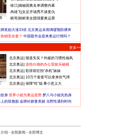
·
徐江
|
揭秘国奥名单调整内幕
·
冉雄飞
|
女足开场秀不谈复仇
装
·
棋哥
|
朝鲜美女团强要奥运票
牌奖励大涨33倍
北京奥运未雨绸缪预防裸奔
何热销安全套？
中国股市会迎来奥运行情吗？
更多>>
北京奥运
|
报道失实？外媒的习惯性抽风
北京奥运
|
送给白领的办公室娱乐秘籍
北京奥运
|
彩排前狂拍“杀机”妹妹
北京奥运
|
10万个套套可以拿来吹气球
”
北京奥运
|
保障“性”福 事小意义大
猛纹身
世界小姐为奥运造势
梦八与小姐先热身
会上的双胞胎
金牌衬娇妻美丽
当野性遇到时尚
司介绍
-
全部新闻
-
全部博文