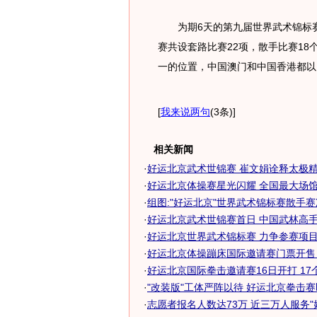
为期6天的第九届世界武术锦标赛
赛共设套路比赛22项，散手比赛1
一的位置，中国澳门和中国香港都以1
[
我来说两句
(3条)
]
相关新闻
·
好运北京武术世锦赛 崔文娟诠释太极精
·
好运北京体操赛星光闪耀 全国最大场馆容
·
组图:"好运北京"世界武术锦标赛散手
·
好运北京武术世锦赛首日 中国武林高手狂
·
好运北京世界武术锦标赛 力争参赛项目全
·
好运北京体操蹦床国际邀请赛门票开售 最
·
好运北京国际拳击邀请赛16日开打 17个国
·
"改装版"工体严阵以待 好运北京拳击赛即
·
志愿者报名人数达73万 近三万人服务"好