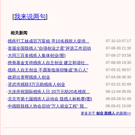
[
我来说两句
]
相关新闻
·
残疾打工妹成百万富姐 寻10名残疾人提供...
07-10-10 07:17
·
首届全国肢残人"自强创业之星"评选工作启动
07-08-30 21:30
·
大同三百多残疾人集体创业(图)
07-08-27 03:56
·
慈善基金支持残疾人自主创业 建立和谐社...
07-08-09 19:30
·
残疾人自主创业 不愿靠低保却惨成"夹心人"
07-05-31 09:57
·
政府出资帮残疾人创业
07-04-06 06:30
·
灵武市残联3万元助残疾人创业
07-02-01 02:49
·
大连庆祝国际残疾人日 20万元助20名残疾...
06-12-04 06:00
·
北京市第七届残疾人运动会 肢残人标枪赛(图)
06-09-28 01:49
·
中残联肢残人协会启动"万人就业工程" 我...
06-09-01 15:09
更多关于
创业 肢残人
的新闻>>