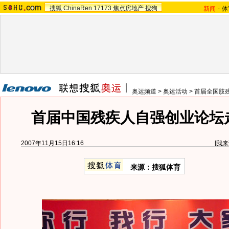
搜狐
ChinaRen
17173
焦点房地产
搜狗
新闻
-
体
奥运频道
>
奥运活动
>
首届全国肢残
首届中国残疾人自强创业论坛
2007年11月15日16:16
[
我来
来源：搜狐体育