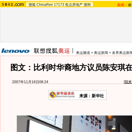
搜狐
ChinaRen
17173
焦点房地产
搜狗
新闻
-
体
奥运频道
>
奥运新闻
>
各界奥运新
图文：比利时华裔地方议员陈安琪
2007年11月16日08:24
[
我来
来源：新华社