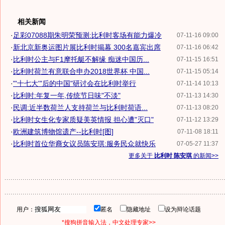
相关新闻
·
足彩07088期朱明荣预测:比利时客场有能力爆冷
07-11-16 09:00
·
新北京新奥运图片展比利时揭幕 300名嘉宾出席
07-11-16 06:42
·
比利时公主与F1摩托艇不解缘 痴迷中国历...
07-11-15 16:51
·
比利时荷兰有意联合申办2018世界杯 中国...
07-11-15 05:14
·
"'十七大'"后的中国"研讨会在比利时举行
07-11-14 10:13
·
比利时:年复一年,传统节日味"不淡"
07-11-13 14:30
·
民调:近半数荷兰人支持荷兰与比利时荷语...
07-11-13 08:20
·
比利时女生化专家质疑美英情报 担心遭"灭口"
07-11-12 13:29
·
欧洲建筑博物馆遗产--比利时[图]
07-11-08 18:11
·
比利时首位华裔女议员陈安琪:服务民众就快乐
07-05-27 11:37
更多关于
比利时 陈安琪
的新闻>>
用户：
匿名
隐藏地址
设为辩论话题
*搜狗拼音输入法，中文处理专家>>