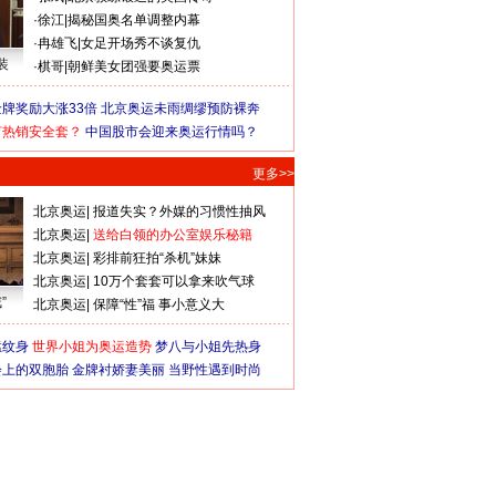
·
徐江
|
揭秘国奥名单调整内幕
·
冉雄飞
|
女足开场秀不谈复仇
装
·
棋哥
|
朝鲜美女团强要奥运票
牌奖励大涨33倍
北京奥运未雨绸缪预防裸奔
何热销安全套？
中国股市会迎来奥运行情吗？
更多>>
北京奥运
|
报道失实？外媒的习惯性抽风
北京奥运
|
送给白领的办公室娱乐秘籍
北京奥运
|
彩排前狂拍“杀机”妹妹
北京奥运
|
10万个套套可以拿来吹气球
”
北京奥运
|
保障“性”福 事小意义大
猛纹身
世界小姐为奥运造势
梦八与小姐先热身
会上的双胞胎
金牌衬娇妻美丽
当野性遇到时尚