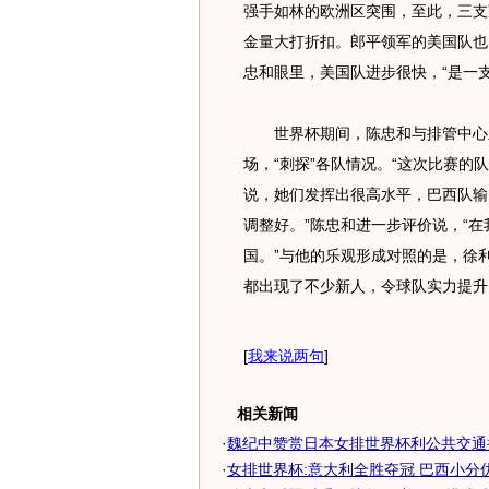
强手如林的欧洲区突围，至此，三支
金量大打折扣。郎平领军的美国队也
忠和眼里，美国队进步很快，“是一
世界杯期间，陈忠和与排管中心主
场，“刺探”各队情况。“这次比赛
说，她们发挥出很高水平，巴西队输
调整好。”陈忠和进一步评价说，“
国。”与他的乐观形成对照的是，徐
都出现了不少新人，令球队实力提升
[
我来说两句
]
相关新闻
·
魏纪中赞赏日本女排世界杯利公共交通
·
女排世界杯:意大利全胜夺冠 巴西小分