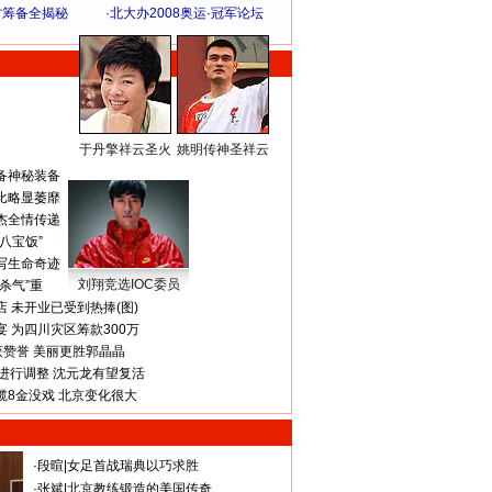
方筹备全揭秘
·
北大办2008奥运·冠军论坛
于丹擎祥云圣火
姚明传神圣祥云
体 育 热 点
备神秘装备
比略显萎靡
杰全情传递
八宝饭”
写生命奇迹
刘翔竞选IOC委员
杀气”重
 未开业已受到热捧(图)
 为四川灾区筹款300万
获赞誉 美丽更胜郭晶晶
进行调整 沈元龙有望复活
揽8金没戏 北京变化很大
·
段暄
|
女足首战瑞典以巧求胜
·
张斌
|
北京教练锻造的美国传奇