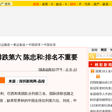
地产
搜狗
新闻
-
体育
-
S
-
娱乐
-
V
-
财经
-
IT
-
汽车
-
房产
-
家居
-
奥运频道
>
奥运备战
>
中国排球
>
中国女排
新闻
网页
跌第六 陈忠和:排名不重要
精 彩 新 闻
[
我来说两句
] [字号：
大
中
小
]
国奥18人
1
2
来源：深圳新闻网-晶报
刘翔双腿估价13
前冠军变时尚美
利、巴西和美国队分列前三名。国际排联也随之
各国领导人中的
粉丝盛传姚明在通
首，缺席世界杯的中国女排仅列第六位。对此，中
110米栏新纪录
伊拉克代表团抵京