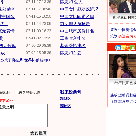
...
陈忠和 爱人
07-11-17 13:38
未获荣誉
中国女排赵蕊蕊近况
07-11-17 08:40
胜中国队
中国女排队员名单
07-11-15 16:50
郎平奥运村试
...
前女排队员杨希
07-11-14 23:06
策划|
中国奥运金
沉无表情
中国城市房价排名
07-11-09 16:23
策划|
奥运会为
)
工资收入排名
07-11-02 12:35
初见分晓
基金涨幅排名
07-10-29 08:39
...
陈忠和白云
07-02-15 05:38
更多关于
陈忠和 世界杯
的新闻>>
火炬手演“色戒
我来说两句
隐藏地址
设为辩论话题
连载|
运动员超
精华区
专家>>
连载|
北京奥运
辩论区