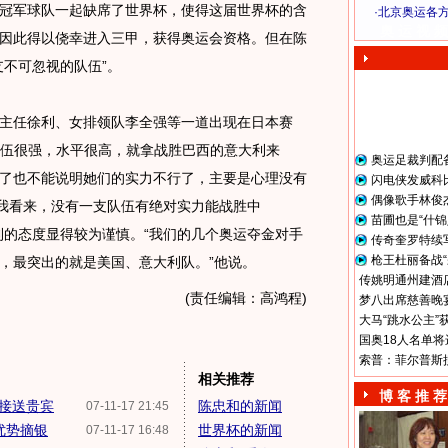
冠军球队一起缺席了世界杯，使得这届世界杯的含
·
北京奥运各
奥 运 视 频
因此得以侥幸进入三甲，获得奥运会资格。但在陈
支不可忽视的队伍”。
任徐利、女排领队李全强等一道出现在日本赛
的队伍很强，水平很高，就拿战胜巴西的意大利来
奥运足裁判配
了也不能说明她们的实力不行了，主要是心理没有
闪电侠发威科
偶像歌手林俊
在我看来，没有一支队伍有绝对实力能战胜中
苗圃也是“什锦
利的态度显得较为谨慎。“我们的几个奥运夺金对手
传奇奎罗特续
枪王杜丽备战“
，最突出的就是美国、意大利队。”他说。
传姚明通州建酒店
(责任编辑：高鸿程)
梦八出席慈善晚宴
大马“跳水公主”
国奥18人名单将
索普：菲尔普斯
相关推荐
博 客 推 荐
接送贵宾
陈忠和的新闻
07-11-17 21:45
优势摘银
世界杯的新闻
07-11-17 16:48