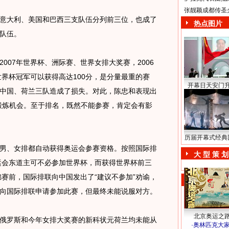
张靓颖成都传圣
大利、美国和巴西三支队伍分列前三位，也成了
热点图片
队伍。
07年世界杯、洲际赛、世界女排大奖赛，2006
世界杯冠军可以获得高达100分，是分量最重的赛
开幕日天安门
中国、荷兰三队造成了损失。对此，陈忠和表现出
锻炼机会。至于排名，既然不能参赛，肯定会有影
历届开幕式经典
、女排都自动获得奥运会参赛资格。按照国际排
大 型 策 划
奥运会东道主可不必参加世界杯，而获得世界杯前三
锦赛前，国际排联向中国发出了“建议不参加”劝谕，
向国际排联申请参加此赛，但最终未能说服对方。
北京奥运之
罗斯和今年女排大奖赛的新科状元荷兰均未能从
·
奥林匹克大