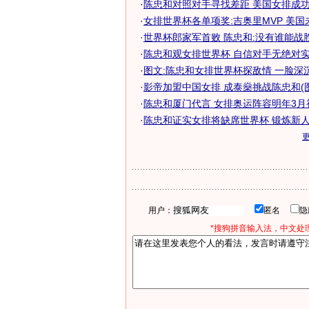
·
陈忠和对照对手寻找差距 美国女排成功引
·
女排世界杯各单项奖:吉奥里MVP 美国
·
世界杯郎家军首败 陈忠和:没有谁能战
·
陈忠和观女排世界杯 自信对手无绝对实力
·
图文:陈忠和女排世界杯探敌情 一脸深
·
影帝加盟中国女排 成泰燊挑战陈忠和(图
·
陈忠和厦门代言 女排奥运阵容明年3月
·
陈忠和证实女排将缺席世界杯 锻炼新人成
用户：
匿名
*搜狗拼音输入法，中文处理