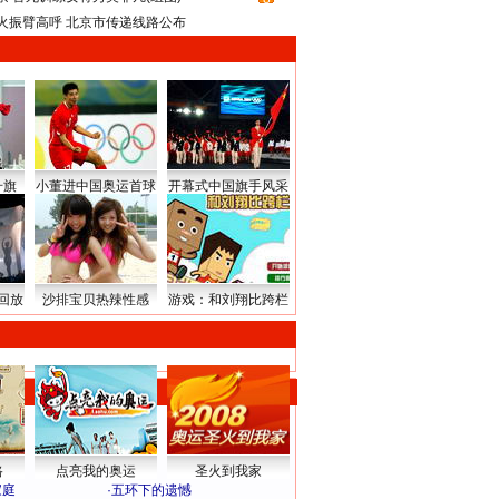
火振臂高呼 北京市传递线路公布
升旗
小董进中国奥运首球
开幕式中国旗手风采
回放
沙排宝贝热辣性感
游戏：和刘翔比跨栏
路
点亮我的奥运
圣火到我家
家庭
·
五环下的遗憾