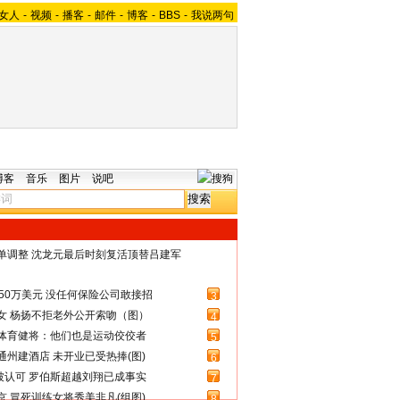
女人
-
视频
-
播客
-
邮件
-
博客
-
BBS
-
我说两句
博客
音乐
图片
说吧
名单调整 沈龙元最后时刻复活顶替吕建军
50万美元 没任何保险公司敢接招
3
女 杨扬不拒老外公开索吻（图）
4
体育健将：他们也是运动佼佼者
5
州建酒店 未开业已受热捧(图)
6
被认可 罗伯斯超越刘翔已成事实
7
 冒死训练女将秀美非凡(组图)
8