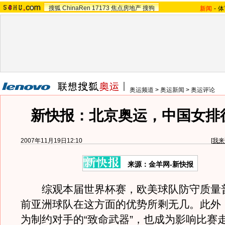
搜狐
ChinaRen
17173
焦点房地产
搜狗
新闻
-
体
奥运频道
>
奥运新闻
>
奥运评论
新快报：北京奥运，中国女排
2007年11月19日12:10
[
我来
来源：金羊网-新快报
综观本届世界杯赛，欧美球队防守质量
前亚洲球队在这方面的优势所剩无几。此外
为制约对手的“致命武器”，也成为影响比赛