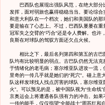
巴西队也展现出强队风范，在绝大部分
发挥，面对弱旅也赢得稳稳当当。要论综合
和意大利队在一个档次，她们和美国队的那
要是输在了心态上。不过，巴西队屡屡在重
冠军失之交臂的“巧合”还是令人费解。也许
良斯在对球队的驾驭方面还欠点火候。
相比之下，最后名列第四和第五的古巴
队均有比较明显的弱点。古巴队仍然无法克
于情绪化的老毛病；塞尔维亚队进攻一流，
里奇的一传几乎就是她们的“死穴”。碰上意
队这样发球找人找点厉害的球队，塞尔维亚
火”。可以预见的是，被中国队视为“生命线
京奥运会上将遭遇各队强有力的冲击。如果
一传的能手，仅仅指望“全能战士”周苏红和