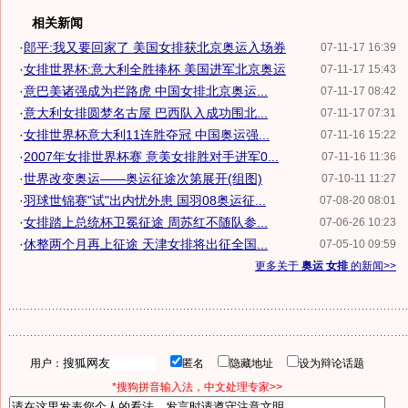
相关新闻
·
郎平:我又要回家了 美国女排获北京奥运入场券
07-11-17 16:39
·
女排世界杯:意大利全胜捧杯 美国进军北京奥运
07-11-17 15:43
·
意巴美诸强成为拦路虎 中国女排北京奥运...
07-11-17 08:42
·
意大利女排圆梦名古屋 巴西队入成功围北...
07-11-17 07:31
·
女排世界杯意大利11连胜夺冠 中国奥运强...
07-11-16 15:22
·
2007年女排世界杯赛 意美女排胜对手进军0...
07-11-16 11:36
·
世界改变奥运——奥运征途次第展开(组图)
07-10-11 11:27
·
羽球世锦赛"试"出内忧外患 国羽08奥运征...
07-08-20 08:01
·
女排踏上总统杯卫冕征途 周苏红不随队参...
07-06-26 10:23
·
休整两个月再上征途 天津女排将出征全国...
07-05-10 09:59
更多关于
奥运 女排
的新闻>>
用户：
匿名
隐藏地址
设为辩论话题
*搜狗拼音输入法，中文处理专家>>