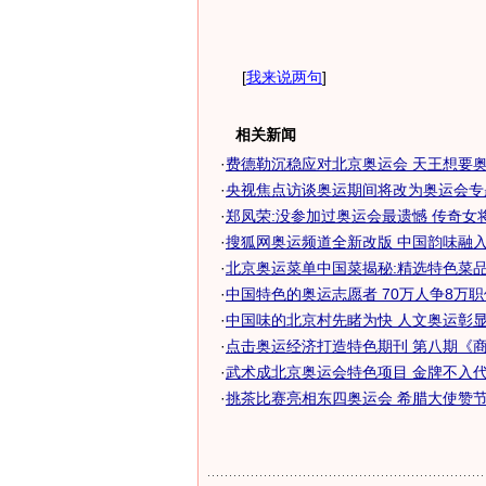
[
我来说两句
]
相关新闻
·
费德勒沉稳应对北京奥运会 天王想要
·
央视焦点访谈奥运期间将改为奥运会专
·
郑凤荣:没参加过奥运会最遗憾 传奇女
·
搜狐网奥运频道全新改版 中国韵味融入时
·
北京奥运菜单中国菜揭秘:精选特色菜
·
中国特色的奥运志愿者 70万人争8万职位
·
中国味的北京村先睹为快 人文奥运彰显中
·
点击奥运经济打造特色期刊 第八期《商音
·
武术成北京奥运会特色项目 金牌不入代表
·
挑茶比赛亮相东四奥运会 希腊大使赞节目