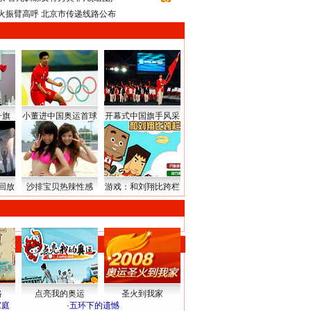
火振臂高呼 北京市传递线路公布
升旗
小董进中国奥运首球
开幕式中国旗手风采
回放
沙排宝贝热辣性感
游戏：和刘翔比跨栏
路
点亮我的奥运
圣火到我家
家庭
·
五环下的遗憾