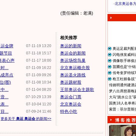
·
北京奥运各
奥 运 视 频
(责任编辑：老满)
相关推荐
奥运金牌
奥运的新闻
07-11-19 13:20
奥运足裁判配
题节目
奥运会的新闻
07-11-18 15:17
闪电侠发威科
将表心声
奥运场馆鸟巢
07-11-17 18:00
偶像歌手林俊
苗圃也是“什锦
...
北京奥运概念股
07-11-09 16:22
传奇奎罗特续
品成亮点
奥运圣火路线
07-11-09 09:26
枪王杜丽备战“
(图)
奥运题材股
07-11-08 10:34
传姚明通州建酒店
...
王菲奥运会主题歌
07-11-04 08:20
梦八出席慈善晚宴
...
奥运会门票
07-10-29 13:39
大马“跳水公主”
国奥18人名单将
...
北京奥运会
07-10-04 11:20
索普：菲尔普斯
...
特色小吃
07-09-24 11:46
更多关于
奥运 奥运会
的新闻>>
博 客 推 荐