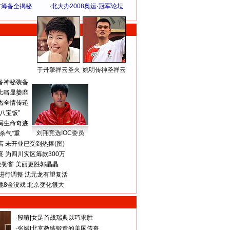
方筹备全揭秘
·
北大办2008奥运·冠军论坛
于丹擎祥云圣火
姚明传神圣祥云
体 育 热 点
备神秘装备
比略显萎靡
杰全情传递
八宝饭”
写生命奇迹
刘翔竞选IOC委员
杀气”重
 未开业已受到热捧(图)
 为四川灾区筹款300万
获赞誉 美丽更胜郭晶晶
进行调整 沈元龙有望复活
揽8金没戏 北京变化很大
·
段暄
|
女足首战瑞典以巧求胜
·
张斌
|
北京教练锻造的美国传奇