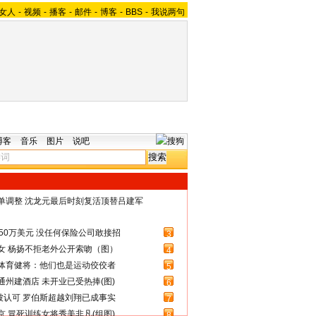
女人
-
视频
-
播客
-
邮件
-
博客
-
BBS
-
我说两句
博客
音乐
图片
说吧
名单调整 沈龙元最后时刻复活顶替吕建军
50万美元 没任何保险公司敢接招
3
女 杨扬不拒老外公开索吻（图）
4
体育健将：他们也是运动佼佼者
5
州建酒店 未开业已受热捧(图)
6
被认可 罗伯斯超越刘翔已成事实
7
 冒死训练女将秀美非凡(组图)
8