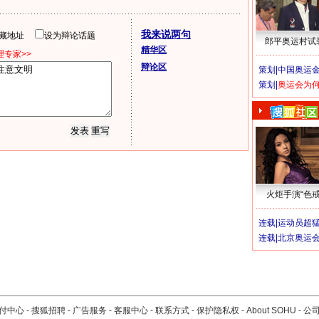
我来说两句
隐藏地址
设为辩论话题
郎平奥运村试
精华区
专家>>
辩论区
策划|
中国奥运金
策划|
奥运会为
火炬手演“色戒
连载|
运动员超
连载|
北京奥运
付中心
-
搜狐招聘
-
广告服务
-
客服中心
-
联系方式
-
保护隐私权
-
About SOHU
-
公