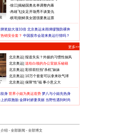
·
徐江
|
揭秘国奥名单调整内幕
·
冉雄飞
|
女足开场秀不谈复仇
装
·
棋哥
|
朝鲜美女团强要奥运票
牌奖励大涨33倍
北京奥运未雨绸缪预防裸奔
何热销安全套？
中国股市会迎来奥运行情吗？
更多>>
北京奥运
|
报道失实？外媒的习惯性抽风
北京奥运
|
送给白领的办公室娱乐秘籍
北京奥运
|
彩排前狂拍“杀机”妹妹
北京奥运
|
10万个套套可以拿来吹气球
”
北京奥运
|
保障“性”福 事小意义大
猛纹身
世界小姐为奥运造势
梦八与小姐先热身
会上的双胞胎
金牌衬娇妻美丽
当野性遇到时尚
司介绍
-
全部新闻
-
全部博文