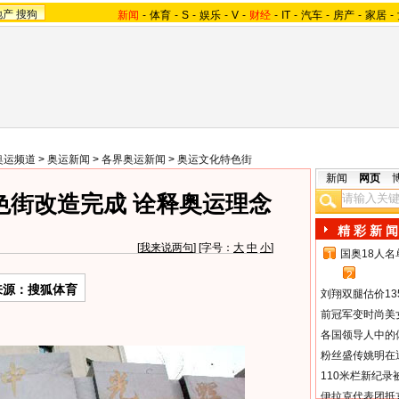
地产
搜狗
新闻
-
体育
-
S
-
娱乐
-
V
-
财经
-
IT
-
汽车
-
房产
-
家居
-
奥运频道
>
奥运新闻
>
各界奥运新闻
>
奥运文化特色街
新闻
网页
色街改造完成 诠释奥运理念
精 彩 新 闻
[
我来说两句
] [字号：
大
中
小
]
国奥18人
1
2
来源：搜狐体育
刘翔双腿估价13
前冠军变时尚美
各国领导人中的
粉丝盛传姚明在通
110米栏新纪录
伊拉克代表团抵京