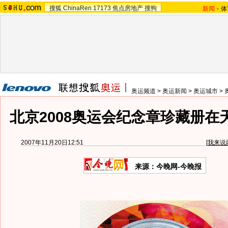
搜狐
ChinaRen
17173
焦点房地产
搜狗
新闻
-
体
奥运频道
>
奥运新闻
>
奥运城市
>
北京2008奥运会纪念章珍藏册在天
2007年11月20日12:51
[
我来说
来源：今晚网-今晚报