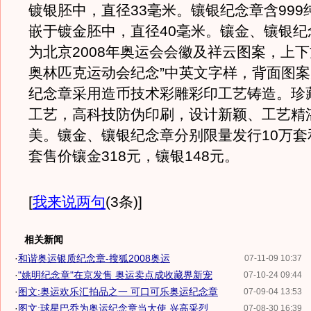
镀银胚中，直径33毫米。镶银纪念章含999
嵌于镀金胚中，直径40毫米。镶金、镶银纪
为北京2008年奥运会会徽及祥云图案，上下
奥林匹克运动会纪念”中英文字样，背面图
纪念章采用造币技术彩雕彩印工艺铸造。珍
工艺，高科技防伪印刷，设计新颖、工艺精
美。镶金、镶银纪念章分别限量发行10万套
套售价镶金318元，镶银148元。
[
我来说两句
(3条)
]
相关新闻
·
和谐奥运银质纪念章-搜狐2008奥运
07-11-09 10:37
·
"姚明纪念章"在京发售 奥运卖点成收藏界新宠
07-10-24 09:44
·
图文:奥运欢乐汇拍品之一 可口可乐奥运纪念章
07-09-04 13:53
·
图文:球星巴乔为奥运纪念章当大使 兴高采烈
07-08-30 16:39