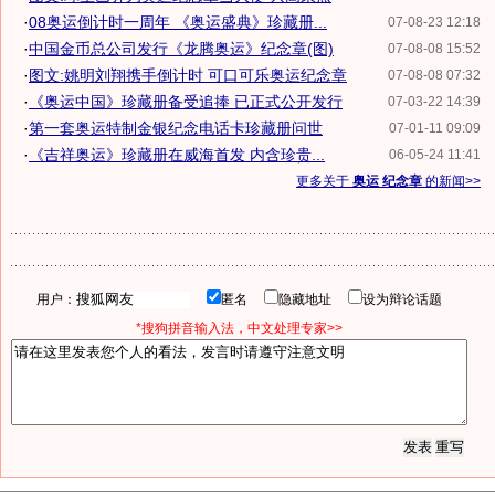
·
08奥运倒计时一周年 《奥运盛典》珍藏册...
07-08-23 12:18
·
中国金币总公司发行《龙腾奥运》纪念章(图)
07-08-08 15:52
·
图文:姚明刘翔携手倒计时 可口可乐奥运纪念章
07-08-08 07:32
·
《奥运中国》珍藏册备受追捧 已正式公开发行
07-03-22 14:39
·
第一套奥运特制金银纪念电话卡珍藏册问世
07-01-11 09:09
·
《吉祥奥运》珍藏册在威海首发 内含珍贵...
06-05-24 11:41
更多关于
奥运 纪念章
的新闻>>
用户：
匿名
隐藏地址
设为辩论话题
*搜狗拼音输入法，中文处理专家>>