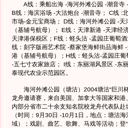
A线：乘船出海 -海河外滩公园 -潮音寺 
B线：海滨浴场 -大沽炮台 -潮音寺； C线 :
市场-金元宝商场； D线：海河外滩公园 -
（基辅号航母）； E线：天津新港 -天津经
天津港保税区；F线：蛏头沽 -孟园庄葡萄酒
线：刻字版画艺术院 -蔡家堡海鲜街品海鲜 
港（基辅号航母）；H线：蛏头沽-孟园庄葡
-五七寸农家旅店； I线：东丽湖风景区 -东丽
泰现代农业示范园区。
海河外滩公园（塘沽）2004塘沽“巨川杯
龙舟邀请赛，来自美国、加拿大等国家和港
内部分省市二十余支知名院校龙舟代表队赴
（时间：9月30日 -10月1日，地点：塘沽
域）；戏剧、曲艺、歌舞、马戏等活动；登“