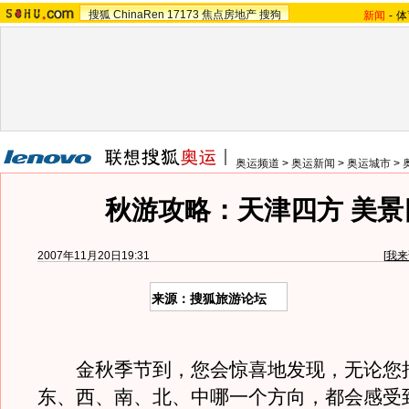
搜狐
ChinaRen
17173
焦点房地产
搜狗
新闻
-
体
奥运频道
>
奥运新闻
>
奥运城市
>
秋游攻略：天津四方 美景
2007年11月20日19:31
[
我来
来源：搜狐旅游论坛
金秋季节到，您会惊喜地发现，无论您
东、西、南、北、中哪一个方向，都会感受