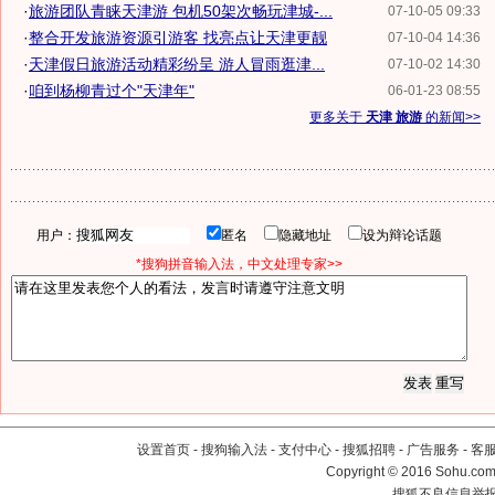
·
旅游团队青睐天津游 包机50架次畅玩津城-...
07-10-05 09:33
·
整合开发旅游资源引游客 找亮点让天津更靓
07-10-04 14:36
·
天津假日旅游活动精彩纷呈 游人冒雨逛津...
07-10-02 14:30
·
咱到杨柳青过个"天津年"
06-01-23 08:55
更多关于
天津 旅游
的新闻>>
用户：
匿名
隐藏地址
设为辩论话题
*搜狗拼音输入法，中文处理专家>>
设置首页
-
搜狗输入法
-
支付中心
-
搜狐招聘
-
广告服务
-
客
Copyright
©
2016 Sohu.com 
搜狐不良信息举