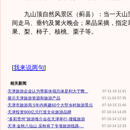
九山顶自然风景区（蓟县）：当一天山
间走马、垂钓及篝火晚会；果品采摘，指定
果、梨、柿子、核桃、栗子等。
[
我来说两句
]
相关新闻
·
天津旅游企业认为带薪休假总体是利大于弊...
07-11-16 11:41
·
展示天津旅游资源和旅游产品
07-11-02 07:35
·
天津市旅游局:5年内将建60个大型乡村旅游景点
07-10-15 11:40
·
天津投资900亿元打造文化旅游品牌
07-10-14 14:26
·
"多彩贵州"旅游推介会在天津举行-搜狐旅游
07-10-14 12:33
·
天津:金秋八仙山 采秋有了专项旅游线路-...
07-10-14 12:33