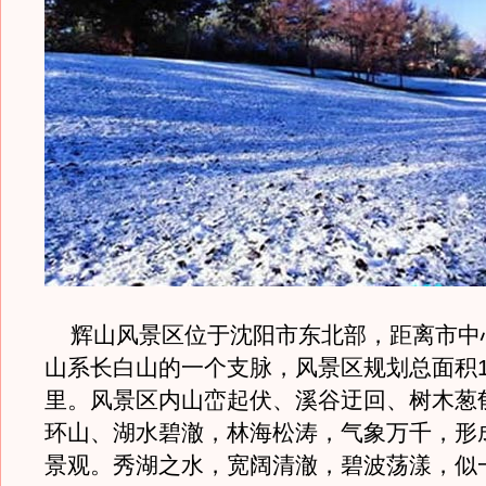
辉山风景区位于沈阳市东北部，距离市中心
山系长白山的一个支脉，风景区规划总面积1
里。风景区内山峦起伏、溪谷迂回、树木葱
环山、湖水碧澈，林海松涛，气象万千，形
景观。秀湖之水，宽阔清澈，碧波荡漾，似