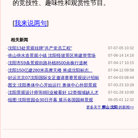
的竞技性、趣味性和观赏性节目。
[
我来说两句
]
相关新闻
·
沈阳13处景观挂牌"共产党员工程"
07-07-05 10:32
·
依山傍水造景观小镇 沈阳怪坡景区将建滑雪场
07-06-14 14:16
·
沈阳市59条景观街路补植8500余株行道树
07-04-17 10:15
·
沈阳150亿建280米高摩天楼 将成沈阳标志...
07-04-12 09:58
·
好运北京07沈阳国际女足邀请赛赛景观设计招标
07-04-03 08:44
·
图文:沈阳奥体中心开始运行 奥体中心外部景观
07-03-23 10:28
·
沈阳景观设计师等8职业被看好 12类领域缺人才
07-01-29 10:00
·
组图:沈阳世园会30日开幕 展示各国园林景观
06-05-01 12:32
更多关于
辉山 沈阳
的新闻>>