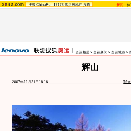
搜狐
ChinaRen
17173
焦点房地产
搜狗
新闻
-
体
奥运频道
>
奥运新闻
>
奥运城市
>
辉山
2007年11月21日18:16
[
我来