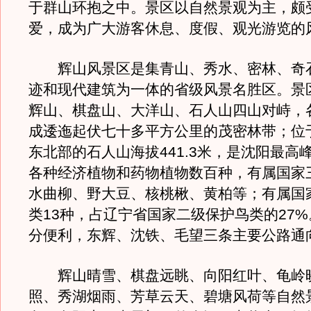
于群山环抱之中。景区以自然景观为主，颇
爱，成为广大游客休息、度假、观光游览的
辉山风景区是集青山、秀水、密林、奇
迹和现代建筑为一体的省级风景名胜区。景
辉山、棋盘山、大洋山、石人山四山对峙，
成逶迤起伏七十多平方公里的茂密林带；位
东北部的石人山海拔441.3米，是沈阳最高
各种经济植物和药物植物数百种，有属国家
水曲柳、野大豆、核桃楸、黄柏等；有属国
类13种，占辽宁省国家二级保护鸟类的27
分便利，东辉、沈铁、毛望三条主要公路通
辉山晴雪、棋盘远眺、向阳红叶、龟岭
照、秀湖烟雨、芳草云天、碧塘风荷等自然