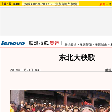
搜狐
ChinaRen
17173
焦点房地产
搜狗
新闻
-
体
奥运频道
>
奥运新闻
>
奥运城市
>
东北大秧歌
2007年11月21日18:41
[
我来