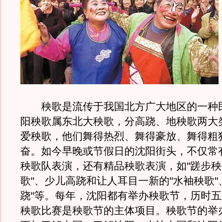
秧歌是流传于我国北方广大地区的一种
阳秧歌属东北大秧歌，分高跷、地秧歌两大
爱秧歌，他们舞得热烈、舞得豪放、舞得粗
奋。如今早晚或节假日的沈阳街头，不仅常
秧歌队表演，还有精品秧歌表演，如"蹉步秧
歌"、少儿高跷和让人耳目一新的"水袖秧歌"
跷"等。每年，沈阳都有举办秧歌节，历时
秧歌比赛是秧歌节的主体项目。秧歌节的举