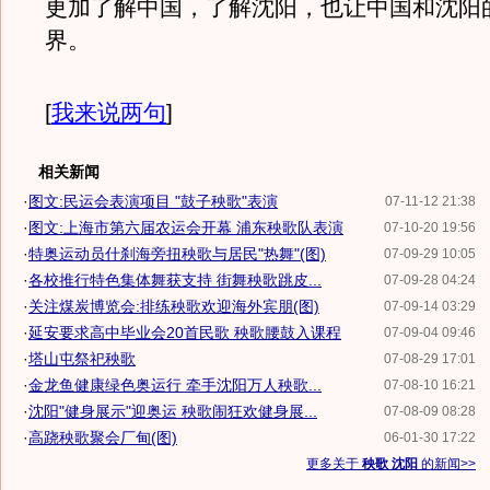
更加了解中国，了解沈阳，也让中国和沈阳
界。
[
我来说两句
]
相关新闻
·
图文:民运会表演项目 "鼓子秧歌"表演
07-11-12 21:38
·
图文:上海市第六届农运会开幕 浦东秧歌队表演
07-10-20 19:56
·
特奥运动员什刹海旁扭秧歌与居民"热舞"(图)
07-09-29 10:05
·
各校推行特色集体舞获支持 街舞秧歌跳皮...
07-09-28 04:24
·
关注煤炭博览会:排练秧歌欢迎海外宾朋(图)
07-09-14 03:29
·
延安要求高中毕业会20首民歌 秧歌腰鼓入课程
07-09-04 09:46
·
塔山屯祭祀秧歌
07-08-29 17:01
·
金龙鱼健康绿色奥运行 牵手沈阳万人秧歌...
07-08-10 16:21
·
沈阳"健身展示"迎奥运 秧歌闹狂欢健身展...
07-08-09 08:28
·
高跷秧歌聚会厂甸(图)
06-01-30 17:22
更多关于
秧歌 沈阳
的新闻>>