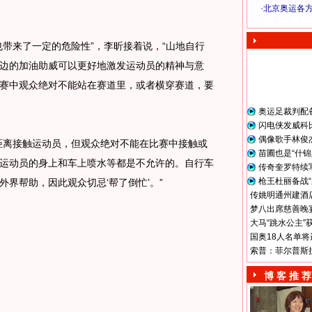
·
北京奥运各
奥 运 视 频
来了一定的危险性”，李昕接着说，“山地自行
边的加油助威可以更好地激发运动员的精神与意
赛中观众绝对不能站在赛道里，或者横穿赛道，要
奥运足裁判配
闪电侠发威科
偶像歌手林俊
离接触运动员，但观众绝对不能在比赛中接触或
苗圃也是“什锦
运动员的身上和车上喷水等都是不允许的。自行车
传奇奎罗特续
枪王杜丽备战“
界帮助，因此观众切忌‘帮了倒忙’。”
传姚明通州建酒店
梦八出席慈善晚宴
大马“跳水公主”
国奥18人名单将
索普：菲尔普斯
博 客 推 荐