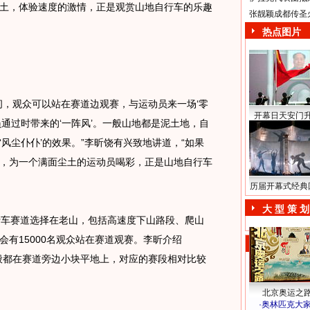
土，体验速度的激情，正是观赏山地自行车的乐趣
张靓颖成都传圣
热点图片
，观众可以站在赛道边观赛，与运动员来一场‘零
开幕日天安门
通过时带来的‘一阵风’。一般山地都是泥土地，自
风尘仆仆’的效果。”李昕饶有兴致地讲道，“如果
，为一个满面尘土的运动员喝彩，正是山地自行车
历届开幕式经典
大 型 策 划
车赛道选择在老山，包括高速度下山路段、爬山
有15000名观众站在赛道观赛。李昕介绍
般都在赛道旁边小块平地上，对应的赛段相对比较
北京奥运之
·
奥林匹克大