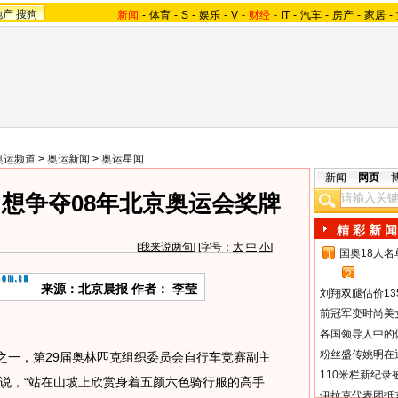
地产
搜狗
新闻
-
体育
-
S
-
娱乐
-
V
-
财经
-
IT
-
汽车
-
房产
-
家居
-
奥运频道
>
奥运新闻
>
奥运星闻
新闻
网页
想争夺08年北京奥运会奖牌
精 彩 新 闻
[
我来说两句
] [字号：
大
中
小
]
国奥18人
1
2
来源：北京晨报 作者： 李莹
刘翔双腿估价13
前冠军变时尚美
各国领导人中的
粉丝盛传姚明在通
一，第29届奥林匹克组织委员会自行车竞赛副主
110米栏新纪录
说，“站在山坡上欣赏身着五颜六色骑行服的高手
伊拉克代表团抵京