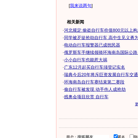
[
我来说两句
]
相关新闻
·
河北规定:偷盗自行车价值800元以上
·
同学被歹徒抢劫自行车 高中生见义勇为被
·
电动自行车报警器已成扰民器
·
俄罗斯车手继续领骑环海南岛国际公路
·
小小自行车也能惹大祸
·
广东12月起买自行车须登记实名
·
瑞典今后20年将斥巨资发展自行车交通
·
环海南岛自行车赛结束第二赛段
·
偷自行车被发现 动手伤人成抢劫
·
残奥会项目欣赏 自行车
用户：
匿名