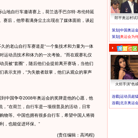
国际山地自行车邀请赛上，荷兰选手巴尔特·布伦特延
郎平奥运村试
亚军。赛后，他带着满身尘土出现在了媒体面前，谈起
策划|
中国奥运金
策划|
奥运会为
久的老山自行车赛道是“一个集技术和力量为一体
对运动员技术和体力的一次考验。”而在观赛礼仪
动员被“套圈”，随后他们会提前离开赛场，当他们
们表示支持，“为失败者鼓掌，他们从观众的掌声
火炬手演“色戒
连载|
运动员超
中国争夺2008年奥运会的奖牌是他的心愿，他
连载|
北京奥运
他说，“在荷兰，自行车是一项很普及的活动，日常
购物等。中国也拥有很多自行车，希望中国人将骑
利，也能促进环保。”
(责任编辑：高鸿程)