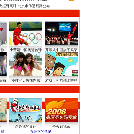
火振臂高呼 北京市传递线路公布
升旗
小董进中国奥运首球
开幕式中国旗手风采
回放
沙排宝贝热辣性感
游戏：和刘翔比跨栏
路
点亮我的奥运
圣火到我家
家庭
·
五环下的遗憾