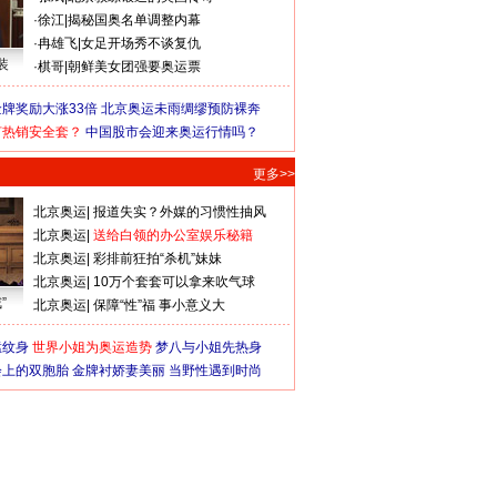
·
徐江
|
揭秘国奥名单调整内幕
·
冉雄飞
|
女足开场秀不谈复仇
装
·
棋哥
|
朝鲜美女团强要奥运票
牌奖励大涨33倍
北京奥运未雨绸缪预防裸奔
何热销安全套？
中国股市会迎来奥运行情吗？
更多>>
北京奥运
|
报道失实？外媒的习惯性抽风
北京奥运
|
送给白领的办公室娱乐秘籍
北京奥运
|
彩排前狂拍“杀机”妹妹
北京奥运
|
10万个套套可以拿来吹气球
”
北京奥运
|
保障“性”福 事小意义大
猛纹身
世界小姐为奥运造势
梦八与小姐先热身
会上的双胞胎
金牌衬娇妻美丽
当野性遇到时尚