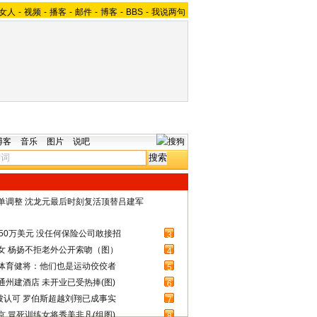
女人
-
视频
-
播客
-
邮件
-
博客
-
BBS
-
我说两句
博客
音乐
图片
说吧
名单调整 沈龙元最后时刻复活顶替吕建军
50万美元 没任何保险公司敢接招
3
女 杨扬不拒老外公开索吻（图）
4
体育健将：他们也是运动佼佼者
5
州建酒店 未开业已受热捧(图)
6
被认可 罗伯斯超越刘翔已成事实
7
 冒死训练女将秀美非凡(组图)
8