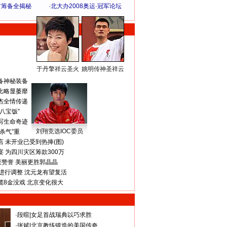
方筹备全揭秘
·
北大办2008奥运·冠军论坛
于丹擎祥云圣火
姚明传神圣祥云
体 育 热 点
备神秘装备
比略显萎靡
杰全情传递
八宝饭”
写生命奇迹
刘翔竞选IOC委员
杀气”重
 未开业已受到热捧(图)
 为四川灾区筹款300万
获赞誉 美丽更胜郭晶晶
进行调整 沈元龙有望复活
揽8金没戏 北京变化很大
·
段暄
|
女足首战瑞典以巧求胜
·
张斌
|
北京教练锻造的美国传奇