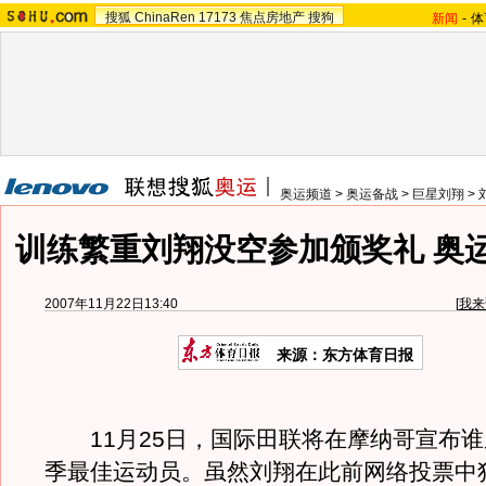
搜狐
ChinaRen
17173
焦点房地产
搜狗
新闻
-
体
奥运频道
>
奥运备战
>
巨星刘翔
>
训练繁重刘翔没空参加颁奖礼 奥
2007年11月22日13:40
[
我来
来源：东方体育日报
11月25日，国际田联将在摩纳哥宣布谁成
季最佳运动员。虽然刘翔在此前网络投票中