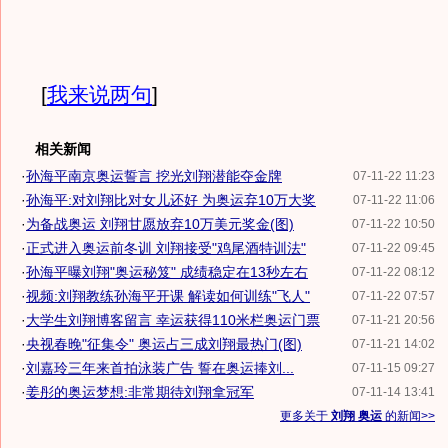
[
我来说两句
]
相关新闻
·
孙海平南京奥运誓言 挖光刘翔潜能夺金牌
07-11-22 11:23
·
孙海平:对刘翔比对女儿还好 为奥运弃10万大奖
07-11-22 11:06
·
为备战奥运 刘翔甘愿放弃10万美元奖金(图)
07-11-22 10:50
·
正式进入奥运前冬训 刘翔接受"鸡尾酒特训法"
07-11-22 09:45
·
孙海平曝刘翔"奥运秘笈" 成绩稳定在13秒左右
07-11-22 08:12
·
视频:刘翔教练孙海平开课 解读如何训练"飞人"
07-11-22 07:57
·
大学生刘翔博客留言 幸运获得110米栏奥运门票
07-11-21 20:56
·
央视春晚"征集令" 奥运占三成刘翔最热门(图)
07-11-21 14:02
·
刘嘉玲三年来首拍泳装广告 誓在奥运捧刘...
07-11-15 09:27
·
姜彤的奥运梦想:非常期待刘翔拿冠军
07-11-14 13:41
更多关于
刘翔 奥运
的新闻>>