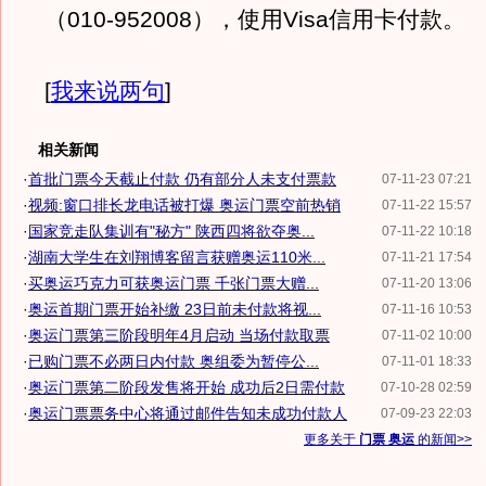
（010-952008），使用Visa信用卡付款。
[
我来说两句
]
相关新闻
·
首批门票今天截止付款 仍有部分人未支付票款
07-11-23 07:21
·
视频:窗口排长龙电话被打爆 奥运门票空前热销
07-11-22 15:57
·
国家竞走队集训有"秘方" 陕西四将欲夺奥...
07-11-22 10:18
·
湖南大学生在刘翔博客留言获赠奥运110米...
07-11-21 17:54
·
买奥运巧克力可获奥运门票 千张门票大赠...
07-11-20 13:06
·
奥运首期门票开始补缴 23日前未付款将视...
07-11-16 10:53
·
奥运门票第三阶段明年4月启动 当场付款取票
07-11-02 10:00
·
已购门票不必两日内付款 奥组委为暂停公...
07-11-01 18:33
·
奥运门票第二阶段发售将开始 成功后2日需付款
07-10-28 02:59
·
奥运门票票务中心将通过邮件告知未成功付款人
07-09-23 22:03
更多关于
门票 奥运
的新闻>>