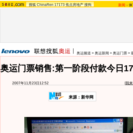
搜狐
ChinaRen
17173
焦点房地产
搜狗
新闻
-
体
奥运频道
>
奥运新闻
>
奥运门票
>
奥运门票销售:第一阶段付款今日17
2007年11月23日12:52
[
我来
来源：新华网