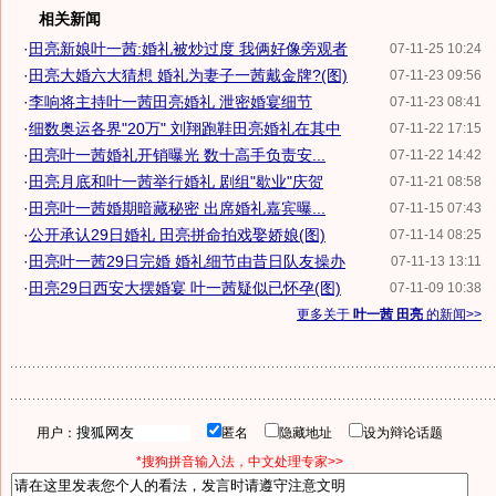
相关新闻
·
田亮新娘叶一茜:婚礼被炒过度 我俩好像旁观者
07-11-25 10:24
·
田亮大婚六大猜想 婚礼为妻子一茜戴金牌?(图)
07-11-23 09:56
·
李响将主持叶一茜田亮婚礼 泄密婚宴细节
07-11-23 08:41
·
细数奥运各界"20万" 刘翔跑鞋田亮婚礼在其中
07-11-22 17:15
·
田亮叶一茜婚礼开销曝光 数十高手负责安...
07-11-22 14:42
·
田亮月底和叶一茜举行婚礼 剧组"歇业"庆贺
07-11-21 08:58
·
田亮叶一茜婚期暗藏秘密 出席婚礼嘉宾曝...
07-11-15 07:43
·
公开承认29日婚礼 田亮拼命拍戏娶娇娘(图)
07-11-14 08:25
·
田亮叶一茜29日完婚 婚礼细节由昔日队友操办
07-11-13 13:11
·
田亮29日西安大摆婚宴 叶一茜疑似已怀孕(图)
07-11-09 10:38
更多关于
叶一茜 田亮
的新闻>>
用户：
匿名
隐藏地址
设为辩论话题
*搜狗拼音输入法，中文处理专家>>