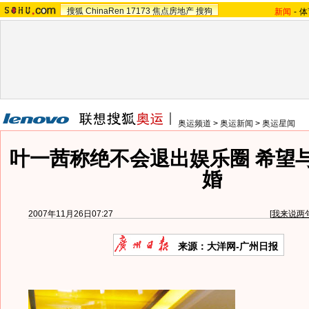
搜狐
ChinaRen
17173
焦点房地产
搜狗
新闻
-
体
奥运频道
>
奥运新闻
>
奥运星闻
叶一茜称绝不会退出娱乐圈 希望
婚
2007年11月26日07:27
[
我来说两
来源：大洋网-广州日报