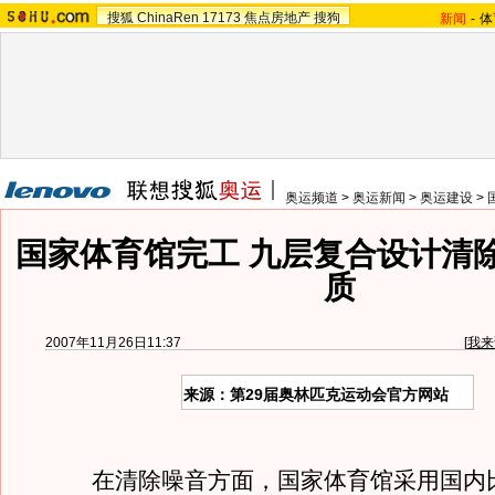
搜狐
ChinaRen
17173
焦点房地产
搜狗
新闻
-
体
奥运频道
>
奥运新闻
>
奥运建设
>
国家体育馆完工 九层复合设计清
质
2007年11月26日11:37
[
我来
来源：第29届奥林匹克运动会官方网站
在清除噪音方面，国家体育馆采用国内比