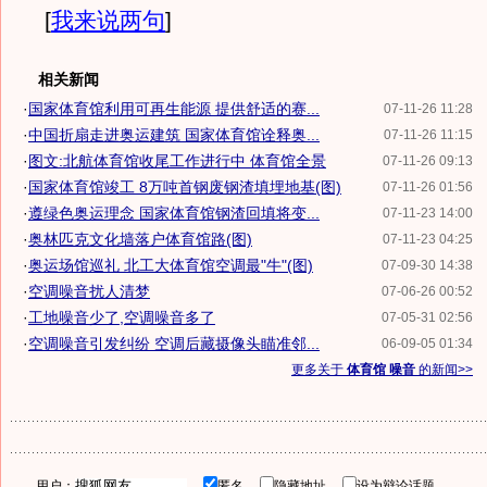
[
我来说两句
]
相关新闻
·
国家体育馆利用可再生能源 提供舒适的赛...
07-11-26 11:28
·
中国折扇走进奥运建筑 国家体育馆诠释奥...
07-11-26 11:15
·
图文:北航体育馆收尾工作进行中 体育馆全景
07-11-26 09:13
·
国家体育馆竣工 8万吨首钢废钢渣填埋地基(图)
07-11-26 01:56
·
遵绿色奥运理念 国家体育馆钢渣回填将变...
07-11-23 14:00
·
奥林匹克文化墙落户体育馆路(图)
07-11-23 04:25
·
奥运场馆巡礼 北工大体育馆空调最"牛"(图)
07-09-30 14:38
·
空调噪音扰人清梦
07-06-26 00:52
·
工地噪音少了,空调噪音多了
07-05-31 02:56
·
空调噪音引发纠纷 空调后藏摄像头瞄准邻...
06-09-05 01:34
更多关于
体育馆 噪音
的新闻>>
用户：
匿名
隐藏地址
设为辩论话题