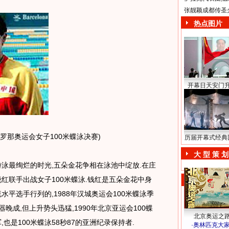
张靓颖成都传圣
热点图片
开幕日天安门
塞罗那奥运会女子100米蝶泳决赛)
历届开幕式经典
大 型 策 划
泳最绚烂的时光,五朵金花争相在泳池中绽放.在庄
红联手出战女子100米蝶泳.钱红是五朵金花中身
水平选手行列的,1988年汉城奥运会100米蝶泳季
器晚成,但上升势头迅猛,1990年北京亚运会100蝶
北京奥运之
军,也是100米蝶泳58秒87的亚洲纪录保持者.
·
奥林匹克大