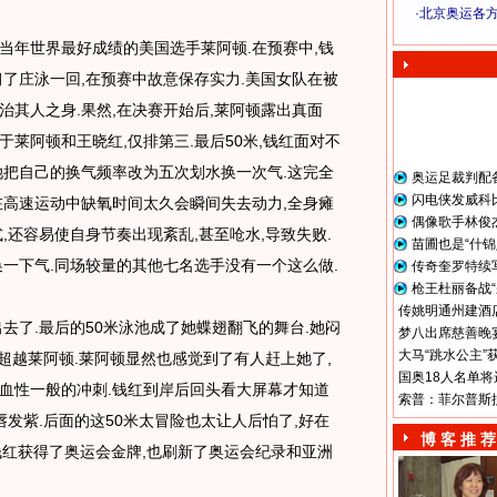
·
北京奥运各
奥 运 视 频
年世界最好成绩的美国选手莱阿顿.在预赛中,钱
习了庄泳一回,在预赛中故意保存实力.美国女队在被
还治其人之身.果然,在决赛开始后,莱阿顿露出真面
后于莱阿顿和王晓红,仅排第三.最后50米,钱红面对不
她把自己的换气频率改为五次划水换一次气.这完全
奥运足裁判配
闪电侠发威科
在高速运动中缺氧时间太久会瞬间失去动力,全身瘫
偶像歌手林俊
,还容易使自身节奏出现紊乱,甚至呛水,导致失败.
苗圃也是“什锦
换一下气.同场较量的其他七名选手没有一个这么做.
传奇奎罗特续
枪王杜丽备战“
传姚明通州建酒店
了.最后的50米泳池成了她蝶翅翻飞的舞台.她闷
梦八出席慈善晚宴
大马“跳水公主”
超越莱阿顿.莱阿顿显然也感觉到了有人赶上她了,
国奥18人名单将
血性一般的冲刺.钱红到岸后回头看大屏幕才知道
索普：菲尔普斯
唇发紫.后面的这50米太冒险也太让人后怕了,好在
博 客 推 荐
,钱红获得了奥运会金牌,也刷新了奥运会纪录和亚洲