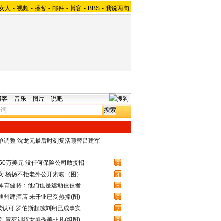
女人
-
视频
-
播客
-
邮件
-
博客
-
BBS
-
我说两句
博客
音乐
图片
说吧
名单调整 沈龙元最后时刻复活顶替吕建军
50万美元 没任何保险公司敢接招
3
女 杨扬不拒老外公开索吻（图）
4
体育健将：他们也是运动佼佼者
5
州建酒店 未开业已受热捧(图)
6
被认可 罗伯斯超越刘翔已成事实
7
 冒死训练女将秀美非凡(组图)
8