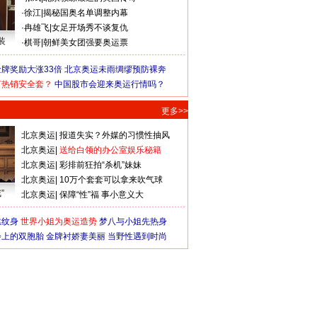
·
徐江
|
揭秘国奥名单调整内幕
·
冉雄飞
|
女足开场秀不谈复仇
装
·
棋哥
|
朝鲜美女团强要奥运票
牌奖励大涨33倍
北京奥运未雨绸缪预防裸奔
何热销安全套？
中国股市会迎来奥运行情吗？
更多>>
北京奥运
|
报道失实？外媒的习惯性抽风
北京奥运
|
送给白领的办公室娱乐秘籍
北京奥运
|
彩排前狂拍“杀机”妹妹
北京奥运
|
10万个套套可以拿来吹气球
”
北京奥运
|
保障“性”福 事小意义大
猛纹身
世界小姐为奥运造势
梦八与小姐先热身
会上的双胞胎
金牌衬娇妻美丽
当野性遇到时尚