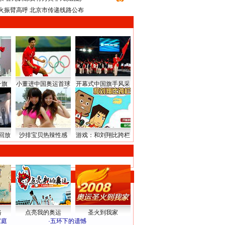
火振臂高呼 北京市传递线路公布
升旗
小董进中国奥运首球
开幕式中国旗手风采
回放
沙排宝贝热辣性感
游戏：和刘翔比跨栏
路
点亮我的奥运
圣火到我家
家庭
·
五环下的遗憾