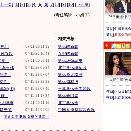
上一页
] [
1
] [
2
] [
3
] [
4
] [5] [
6
] [
7
] [
8
] [
9
] [
10
] [
下一页
]
(责任编辑：小婧子)
郎平奥运村试
策划|
中国奥运金
策划|
奥运会为
相关推荐
标热门
奥运的新闻
07-11-26 11:33
之风兴起
女排的新闻
07-11-26 10:41
...
奥运场馆鸟巢
07-11-26 07:11
手李玉伟
北京奥运概念股
07-11-23 09:34
绝...
奥运圣火路线
07-11-23 07:04
火炬手演“色戒
...
奥运题材股
07-11-22 23:28
赢家(图)
王菲奥运会主题歌
07-11-22 07:45
连载|
运动员超
...
奥运会门票
07-11-21 17:34
连载|
北京奥运
最大障碍
北京奥运会
07-11-20 11:19
现是光荣
中国女排赵蕊蕊近况
07-11-19 09:05
更多关于
奥运 女排
的新闻>>