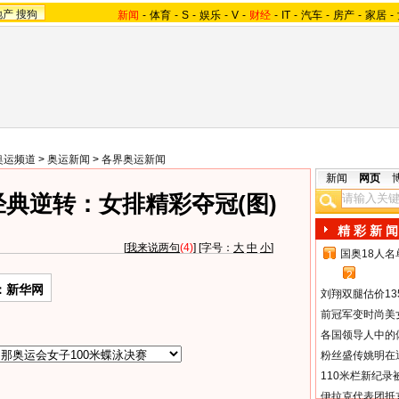
地产
搜狗
新闻
-
体育
-
S
-
娱乐
-
V
-
财经
-
IT
-
汽车
-
房产
-
家居
-
奥运频道
>
奥运新闻
>
各界奥运新闻
新闻
网页
典逆转：女排精彩夺冠(图)
精 彩 新 闻
[
我来说两句
(4)
] [字号：
大
中
小
]
国奥18人
1
2
：新华网
刘翔双腿估价13
前冠军变时尚美
各国领导人中的
粉丝盛传姚明在通
110米栏新纪录
伊拉克代表团抵京