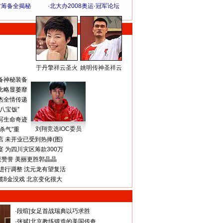
方筹备全揭秘
·
北大办2008奥运·冠军论坛
于丹擎祥云圣火
姚明传神圣祥云
体 育 热 点
备神秘装备
比略显萎靡
杰全情传递
八宝饭”
写生命奇迹
刘翔竞选IOC委员
杀气”重
 未开业已受到热捧(图)
 为四川灾区筹款300万
获赞誉 美丽更胜郭晶晶
进行调整 沈元龙有望复活
揽8金没戏 北京变化很大
·
段暄
|
女足首战瑞典以巧求胜
·
张斌
|
北京教练锻造的美国传奇