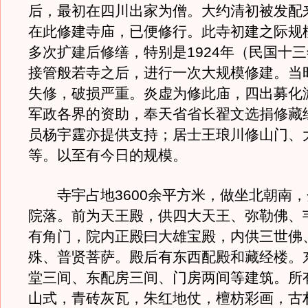
后，最初在四川出家为僧。大约清初被发配
在此修建寺庙，已便修行。此寺初建之际规
多次扩建后修缮，特别是1924年（民国十
接管般若寺之后，进行一次大规模修建。当
失修，破损严重。炎虚为修此庙，四出募化
军政各界的资助，奉天省省长翟文选捐修藏
员杨宇霆亦提供支持；居士王琅川修山门、
等。以至有今日的规模。
寺宇占地3600余平方米，做坐北朝南，
院落。前为天王殿，供四大天王、弥勒佛、
有角门，院内正殿曰大雄宝殿，内供三世佛
殊、普贤菩萨。殿后有东西配殿和藏经楼。
堂三间、东配房三间、门房两间等建筑。所
山式，青砖灰瓦，朱红地仗，檀枋彩画，古