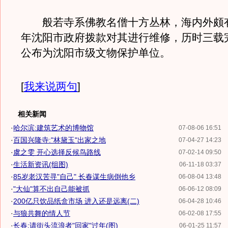
般若寺系佛教名僧十方丛林，海内外颇有名
年沈阳市政府拨款对其进行维修，历时三载完
公布为沈阳市级文物保护单位。
[
我来说两句
]
相关新闻
·
哈尔滨:建筑艺术的博物馆
07-08-06 16:51
·
百国兴隆寺:"林黛玉"出家之地
07-04-27 14:23
·
虞之雯 开心选择反候鸟路线
07-02-14 09:50
·
生活新资讯(组图)
06-11-18 03:37
·
85岁老汉苦寻"自己" 长春谋生病倒他乡
06-08-04 13:48
·
"大仙"算不出自己能被抓
06-06-12 08:09
·
200亿只饮品纸盒市场 进入还是远离(二)
06-04-28 10:46
·
与狼共舞的情人节
06-02-08 17:55
·
长春:请街头流浪者"回家"过年(图)
06-01-25 11:57