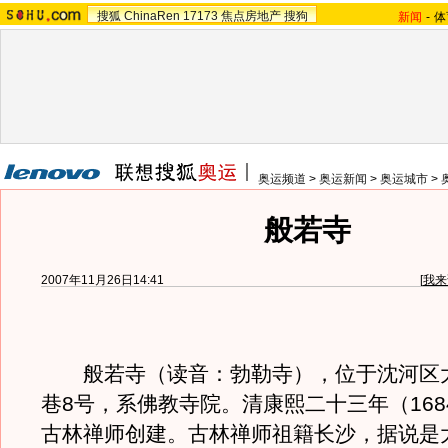
搜狐
ChinaRen
17173
焦点房地产
搜狗
新闻
-
体
奥运频道
>
奥运新闻
>
奥运城市
>
般若寺
2007年11月26日14:41
[
我来
般若寺（读音：勃勒寺），位于沈河区
巷8号，系佛教寺院。清康熙二十三年（168
古林禅师创建。古林禅师祖籍长沙，据说是