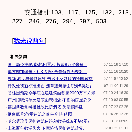
交通指引:103、117、125、132、213、
227、246、276、294、297、503
[
我来说两句
]
相关新闻
·
国土局今推老城5幅闲置地 投放8万平米建...
07-11-19 17:10
·
单方增加建筑面积引纠纷 合作伙伴无奈对...
07-11-16 10:20
·
视频:看世界最斜建筑 击败比萨斜塔的德国教堂
07-11-07 13:52
·
行政处罚新标准出台 违章建筑按面积分5类处罚
07-11-06 11:29
·
碧桂园预期今年底在建建筑面积超2000万平方米
07-10-24 16:39
·
广州拟取消单元建筑面积概念 不影响房屋总价
07-10-03 00:55
·
德国两教堂钟楼挑战比萨斜塔 为最倾斜建...
07-07-23 02:28
·
烟台底片:教堂建筑之前生今世(组图)
07-04-28 13:28
·
哈尔滨珍贵保护建筑伊维尔教堂残破不堪(图)
07-03-12 08:05
·
上海百年教堂失火 专家惋惜保护建筑难复...
07-01-25 05:11