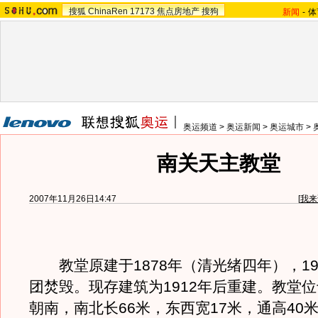
搜狐
ChinaRen
17173
焦点房地产
搜狗
新闻
-
体
奥运频道
>
奥运新闻
>
奥运城市
>
南关天主教堂
2007年11月26日14:47
[
我来
教堂原建于1878年（清光绪四年），19
团焚毁。现存建筑为1912年后重建。教堂
朝南，南北长66米，东西宽17米，通高40