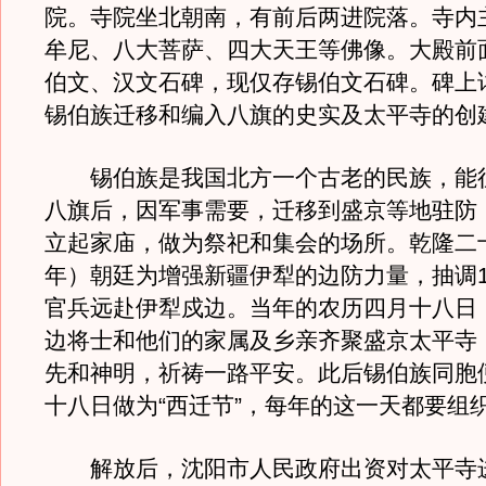
院。寺院坐北朝南，有前后两进院落。寺内
牟尼、八大菩萨、四大天王等佛像。大殿前
伯文、汉文石碑，现仅存锡伯文石碑。碑上
锡伯族迁移和编入八旗的史实及太平寺的创
锡伯族是我国北方一个古老的民族，能
八旗后，因军事需要，迁移到盛京等地驻防
立起家庙，做为祭祀和集会的场所。乾隆二十
年）朝廷为增强新疆伊犁的边防力量，抽调1
官兵远赴伊犁戍边。当年的农历四月十八日，
边将士和他们的家属及乡亲齐聚盛京太平寺
先和神明，祈祷一路平安。此后锡伯族同胞
十八日做为“西迁节”，每年的这一天都要组
解放后，沈阳市人民政府出资对太平寺