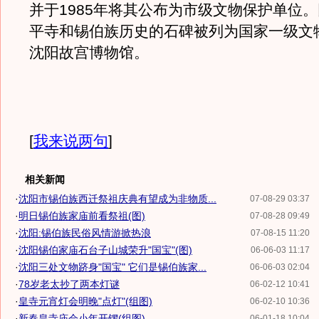
并于1985年将其公布为市级文物保护单位
平寺和锡伯族历史的石碑被列为国家一级文
沈阳故宫博物馆。
[
我来说两句
]
相关新闻
·
沈阳市锡伯族西迁祭祖庆典有望成为非物质...
07-08-29 03:37
·
明日锡伯族家庙前看祭祖(图)
07-08-28 09:49
·
沈阳:锡伯族民俗风情游掀热浪
07-08-15 11:20
·
沈阳锡伯家庙石台子山城荣升"国宝"(图)
06-06-03 11:17
·
沈阳三处文物跻身"国宝" 它们是锡伯族家...
06-06-03 02:04
·
78岁老太抄了两本灯谜
06-02-12 10:41
·
皇寺元宵灯会明晚"点灯"(组图)
06-02-10 10:36
·
新春皇寺庙会小年开锣(组图)
06-01-18 10:04