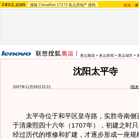
搜狐
ChinaRen
17173
焦点房地产
搜狗
新闻
-
体
奥运频道
>
奥运新闻
>
奥运城市
>
沈阳太平寺
2007年11月26日15:21
[
我来
太平寺位于和平区皇寺路，实胜寺南侧
于清康熙四十六年（1707年），初建之时
经过历代的维修和扩建，才逐步形成一座规