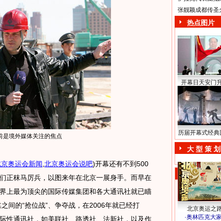
张靓颖成都传圣
热点图片
开幕日天安门
历届开幕式经典
前是境外媒体关注的焦点
大 型 策 划
北京奥运会新闻
,
北京奥运会说吧
)
开幕还有不到500
们正秣马厉兵，以图来年在北京一展身手。而早在
界上最为顶尖的国际传媒集团和各大通讯社就已瞄
之间的“抢位战”、争夺战，在2006年就已经打
北京奥运之
·
奥林匹克大
际性通讯社，如美联社、路透社、法新社，以及作