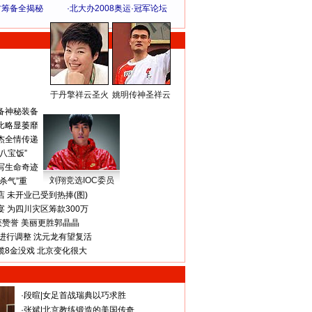
方筹备全揭秘
·
北大办2008奥运·冠军论坛
于丹擎祥云圣火
姚明传神圣祥云
体 育 热 点
备神秘装备
比略显萎靡
杰全情传递
八宝饭”
写生命奇迹
刘翔竞选IOC委员
杀气”重
 未开业已受到热捧(图)
 为四川灾区筹款300万
获赞誉 美丽更胜郭晶晶
进行调整 沈元龙有望复活
揽8金没戏 北京变化很大
·
段暄
|
女足首战瑞典以巧求胜
·
张斌
|
北京教练锻造的美国传奇