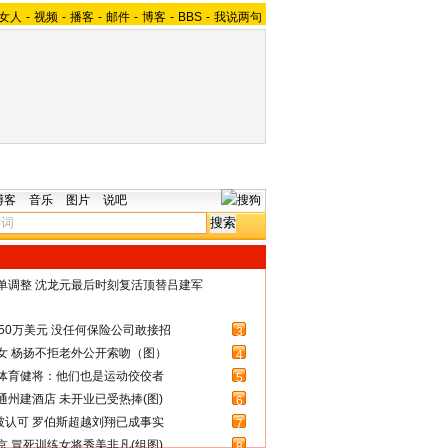
女人
-
视频
-
播客
-
邮件
-
博客
-
BBS
-
我说两句
博客
音乐
图片
说吧
名单调整 沈龙元最后时刻复活顶替吕建军
50万美元 没任何保险公司敢接招
3
女 杨扬不拒老外公开索吻（图）
4
体育健将：他们也是运动佼佼者
5
州建酒店 未开业已受热捧(图)
6
被认可 罗伯斯超越刘翔已成事实
7
 冒死训练女将秀美非凡(组图)
8