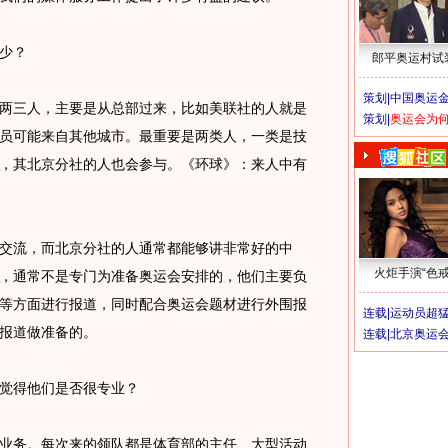
少？
郎平奥运村试
策划|
中国奥运金
三人，主要是从总部过来，比如美联社的人就是
策划|
奥运会为
员可能来自其他城市。最重要是两类人，一类是技
，其北京分社的人也会参与。《环球》：来人中有
流，而北京分社的人通常都能够讲非常好的中
火炬手演“色戒
，通常不是专门为准备奥运会安排的，他们主要负
等方面进行报道，同时配合奥运会题材进行外围报
连载|
运动员超
报道做准备的。
连载|
北京奥运
觉得他们是否很专业？
务。每次来的领队都是体育部的主任、大型活动