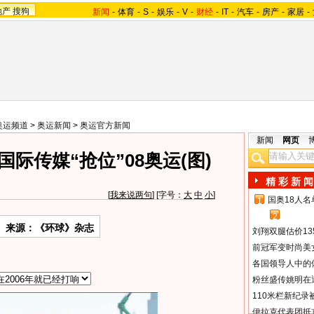
地产
搜狗
新闻
-
体育
-
S
-
娱乐
-
V
-
财经
-
IT
-
汽车
-
房产
-
家居
-
奥运频道
>
奥运新闻
>
奥运官方新闻
新闻
网页
际传媒“抢位”08奥运(图)
精 彩 新 闻
[
我来说两句
] [字号：
大
中
小
]
国奥18人
1
2
来源：《环球》杂志
刘翔双腿估价13
前冠军变时尚美
各国领导人中的
粉丝盛传姚明在通
110米栏新纪录
伊拉克代表团抵京