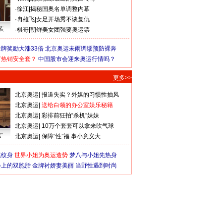
·
徐江
|
揭秘国奥名单调整内幕
·
冉雄飞
|
女足开场秀不谈复仇
装
·
棋哥
|
朝鲜美女团强要奥运票
牌奖励大涨33倍
北京奥运未雨绸缪预防裸奔
何热销安全套？
中国股市会迎来奥运行情吗？
更多>>
北京奥运
|
报道失实？外媒的习惯性抽风
北京奥运
|
送给白领的办公室娱乐秘籍
北京奥运
|
彩排前狂拍“杀机”妹妹
北京奥运
|
10万个套套可以拿来吹气球
”
北京奥运
|
保障“性”福 事小意义大
猛纹身
世界小姐为奥运造势
梦八与小姐先热身
会上的双胞胎
金牌衬娇妻美丽
当野性遇到时尚