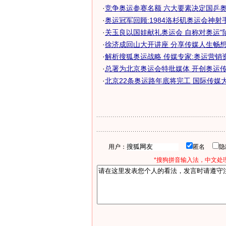
·
竞争奥运参赛名额 六大要素决定国乒奥运
·
奥运冠军回顾:1984洛杉矶奥运会神射
·
关玉良以国娃献礼奥运会 自称对奥运"陷得
·
徐济成回山大开讲座 分享传媒人生畅想奥
·
解析搜狐奥运战略 传媒专家:奥运营销
·
总署为北京奥运会特批媒体 开创奥运传媒
·
北京22条奥运路年底将完工 国际传媒大道
用户：
匿名
*搜狗拼音输入法，中文处理