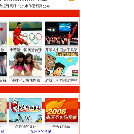
火振臂高呼 北京市传递线路公布
升旗
小董进中国奥运首球
开幕式中国旗手风采
回放
沙排宝贝热辣性感
游戏：和刘翔比跨栏
路
点亮我的奥运
圣火到我家
家庭
·
五环下的遗憾