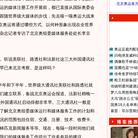
·
北京奥运各
运的媒体注册工作开展前，都已直接从国际奥委会
奥 运 视 频
跟随世界级大媒体的步伐，先去嗅一嗅奥运大战来
北京奥运将通过哪些方式、以何种形象出现在全世界
杂志记者专访了北京奥组委媒体服务处处长李京
奥运足裁判配
闪电侠发威科
听说美联社、路透社和法新社这三大外国通讯社
偶像歌手林俊
早已来北京考察。是这样吗？
苗圃也是“什锦
传奇奎罗特续
枪王杜丽备战“
半年和下半年，世界级大通讯社美联社和路透社就
传姚明通州建酒店
梦八出席慈善晚宴
们建立联系，备战北京奥运会报道。法新社稍晚一
大马“跳水公主”
三大外国通讯社启动得都非常早。三大通讯社一般是
国奥18人名单将
了解北京奥组委媒体运行和媒体服务工作的计划和
索普：菲尔普斯
况的范围包括住宿、交通、注册、技术、收费卡、
博 客 推 荐
林匹克新闻服务等等。现在，每隔一段时间他们就
我们的媒体服务工作提出了许多有益的建议。