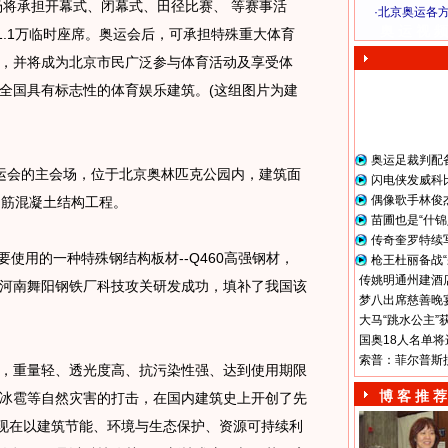
将承担开幕式、闭幕式、田径比赛、 等赛事活
·
北京奥运各
奥 运 视 频
括1.1万临时座席。奥运会后，可承担特殊重大体育
，并将成为北京市民广泛参与体育活动及享受体
全国具有标志性的体育娱乐建筑。(这组图片为建
奥运足裁判配
奥运会的主会场，位于北京奥林匹克公园内，建筑面
闪电侠发威科
偶像歌手林俊
的钢筋混凝土结构工程。
苗圃也是“什锦
传奇奎罗特续
要使用的一种特殊钢结构板材--Q460高强钢材，
枪王杜丽备战“
传姚明通州建酒店
河南舞阳钢铁厂科技攻关研发成功，填补了我国该
梦八出席慈善晚宴
大马“跳水公主”
国奥18人名单将
索普：菲尔普斯
薄膜，重量轻、透光度高、抗污染性强、达到使用期限
博 客 推 荐
冰雹等自然灾害的打击，在国内建筑史上开创了先
是表现在以建筑节能、环境与生态保护、资源可持续利