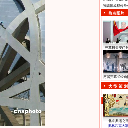
张靓颖成都传圣
热点图片
开幕日天安门
历届开幕式经典
大 型 策 划
北京奥运之
·
奥林匹克大