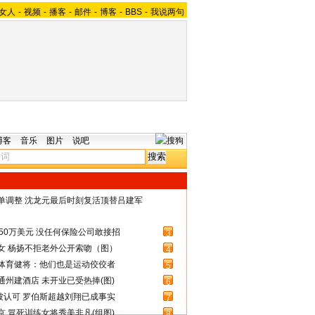
女人
-
视频
-
播客
-
邮件
-
博客
-
BBS
-
我说两句
博客
音乐
图片
说吧
名单调整 沈龙元最后时刻复活顶替吕建军
50万美元 没任何保险公司敢接招
3
女 杨扬不拒老外公开索吻（图）
4
体育健将：他们也是运动佼佼者
5
州建酒店 未开业已受热捧(图)
6
被认可 罗伯斯超越刘翔已成事实
7
 冒死训练女将秀美非凡(组图)
8