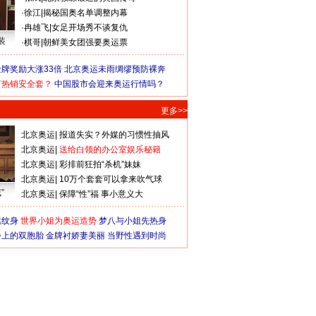
·
徐江
|
揭秘国奥名单调整内幕
·
冉雄飞
|
女足开场秀不谈复仇
装
·
棋哥
|
朝鲜美女团强要奥运票
牌奖励大涨33倍
北京奥运未雨绸缪预防裸奔
何热销安全套？
中国股市会迎来奥运行情吗？
更多>>
北京奥运
|
报道失实？外媒的习惯性抽风
北京奥运
|
送给白领的办公室娱乐秘籍
北京奥运
|
彩排前狂拍“杀机”妹妹
北京奥运
|
10万个套套可以拿来吹气球
”
北京奥运
|
保障“性”福 事小意义大
猛纹身
世界小姐为奥运造势
梦八与小姐先热身
会上的双胞胎
金牌衬娇妻美丽
当野性遇到时尚