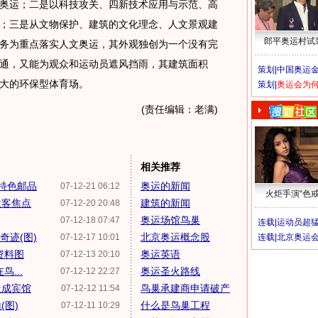
奥运；二是以科技攻关、四新技术应用与示范、高
；三是从文物保护、建筑的文化理念、人文景观建
郎平奥运村试
务为重点落实人文奥运，其外观独创为一个没有完
通，又能为观众和运动员遮风挡雨，其建筑面积
策划|
中国奥运金
最大的环保型体育场。
策划|
奥运会为
(责任编辑：老满)
相关推荐
特色邮品
奥运的新闻
07-12-21 06:12
火炬手演“色戒
做客焦点
建筑的新闻
07-12-20 20:48
奥运场馆鸟巢
07-12-18 07:47
连载|
运动员超
奇迹(图)
北京奥运概念股
07-12-17 10:01
连载|
北京奥运
资料图
奥运英语
07-12-13 20:10
...
奥运圣火路线
07-12-12 22:27
造成宾馆
鸟巢承建商申请破产
07-12-12 11:54
(图)
什么是鸟巢工程
07-12-11 10:29