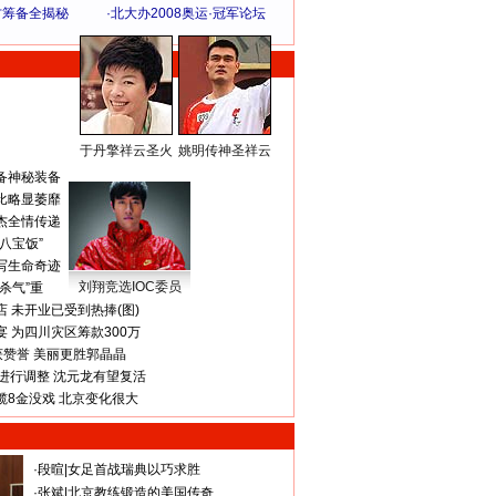
方筹备全揭秘
·
北大办2008奥运·冠军论坛
于丹擎祥云圣火
姚明传神圣祥云
体 育 热 点
备神秘装备
比略显萎靡
杰全情传递
八宝饭”
写生命奇迹
刘翔竞选IOC委员
杀气”重
 未开业已受到热捧(图)
 为四川灾区筹款300万
获赞誉 美丽更胜郭晶晶
进行调整 沈元龙有望复活
揽8金没戏 北京变化很大
·
段暄
|
女足首战瑞典以巧求胜
·
张斌
|
北京教练锻造的美国传奇