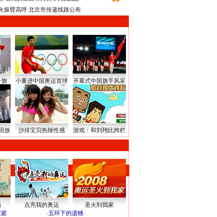
火振臂高呼 北京市传递线路公布
升旗
小董进中国奥运首球
开幕式中国旗手风采
回放
沙排宝贝热辣性感
游戏：和刘翔比跨栏
路
点亮我的奥运
圣火到我家
家庭
·
五环下的遗憾