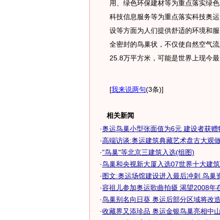
用、绿色环保建材等为重点落实绿色
科技信息服务等为重点落实科技奥运
设等方面为人们提供舒适的环境和服
全密封的鸟巢状，不仅使自然空气流
25.8万平方米，可能是世界上现今
[
我来说两句
(3条)
]
相关新闻
·
奥运鸟巢小型张面值为6元 建设者获赠
·
高端访谈:奥运建筑典藏艺术盘古大观
·
"鸟巢"等北京三建筑入选(组图)
·
鸟巢和央视新大厦入选07世界十大建筑
·
图文:奥运场馆建设进入最后冲刺 鸟巢
·
容祖儿参加奥运歌曲拍摄 渴望2008年在鸟
·
鸟巢别名向日葵 奥运后部分区域将改
·
收藏界又添珍品 奥运金银鸟巢亮相中山