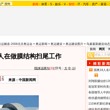
地产
搜狗
新闻
-
体育
-
S
-
娱乐
-
V
-
财经
-
IT
-
汽车
-
房产
-
家居
-
奥运频道-2008北京奥运会
>
奥运新闻
>
奥运建设
>
奥运建设图片
>
鸟巢最新建设动态
新闻
网页
人在做膜结构扫尾工作
精 彩 新 闻
[
我来说两句
(3)
] [字号：
大
中
小
]
国奥18人
1
2
来源：中国新闻网
刘翔双腿估价13
前冠军变时尚美
各国领导人中的
粉丝盛传姚明在通
110米栏新纪录
伊拉克代表团抵京