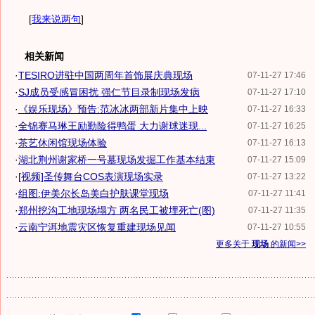
[
我来说两句
]
相关新闻
·
TESIRO进驻中国两周年首饰展庆典现场
07-11-27 17:46
·
SJ成员受感冒困扰 强仁节目录制现场发病
07-11-27 17:10
·
《娱乐现场》预告:范冰冰两部新片集中上映
07-11-27 16:33
·
全锦赛马琳王励勤险得鸭蛋 大力谢球迷现...
07-11-27 16:25
·
茶艺休闲馆现场体验
07-11-27 16:13
·
湖北荆州谢家桥一号墓现场发掘工作基本结束
07-11-27 15:09
·
[视频]圣传舞台COS表演现场实录
07-11-27 13:22
·
组图:伊美尔长岛美白护肤课堂现场
07-11-27 11:41
·
郑州挖沟工地现场塌方 两名民工被埋死亡(图)
07-11-27 11:35
·
云南宁洱地震灾区恢复重建现场见闻
07-11-27 10:55
更多关于
现场
的新闻>>