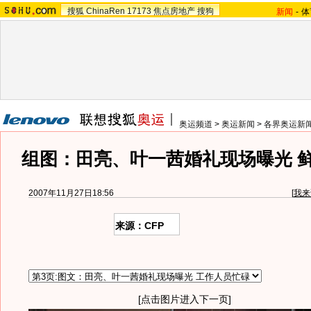
搜狐
ChinaRen
17173
焦点房地产
搜狗
新闻
-
体
奥运频道
>
奥运新闻
>
各界奥运新
组图：田亮、叶一茜婚礼现场曝光 
2007年11月27日18:56
[
我来
来源：CFP
[点击图片进入下一页]