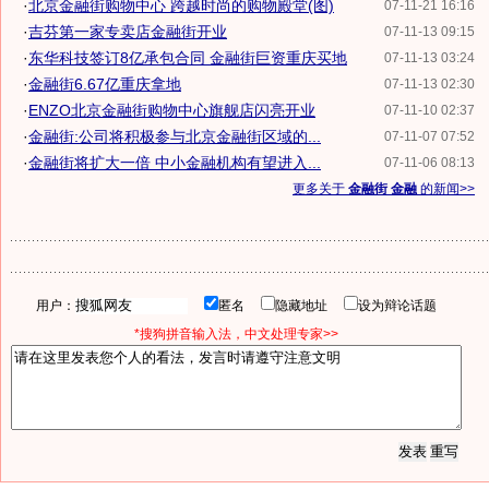
·
北京金融街购物中心 跨越时尚的购物殿堂(图)
07-11-21 16:16
·
吉芬第一家专卖店金融街开业
07-11-13 09:15
·
东华科技签订8亿承包合同 金融街巨资重庆买地
07-11-13 03:24
·
金融街6.67亿重庆拿地
07-11-13 02:30
·
ENZO北京金融街购物中心旗舰店闪亮开业
07-11-10 02:37
·
金融街:公司将积极参与北京金融街区域的...
07-11-07 07:52
·
金融街将扩大一倍 中小金融机构有望进入...
07-11-06 08:13
更多关于
金融街 金融
的新闻>>
用户：
匿名
隐藏地址
设为辩论话题
*搜狗拼音输入法，中文处理专家>>