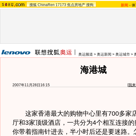
搜狐
ChinaRen
17173
焦点房地产
搜狗
新闻
-
体
奥运频道
>
奥运新闻
>
奥运城市
>
海港城
2007年11月28日16:15
[
我来
这家香港最大的购物中心里有700多家店
厅和3家顶级酒店，一共分为4个相互连接的
你带着指南针进去，半小时后还是要迷路。