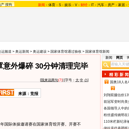
地产
搜狗
新闻
-
体育
-
S
-
娱乐
-
V
-
财经
-
IT
-
汽车
-
房产
-
家居
-
奥运频道
>
奥运新闻
>
奥运建设
>
国家体育馆通过验收
>
国家体育馆新闻
新闻
网页
意外爆碎 30分钟清理完毕
精 彩 新 闻
[
我来说两句
(7)
] [字号：
大
中
小
]
国奥18人
1
2
来源：竞报
刘翔双腿估价13
前冠军变时尚美
各国领导人中的
粉丝盛传姚明在通
110米栏新纪录
07年国际体操邀请赛在国家体育馆开赛。开赛不
伊拉克代表团抵京