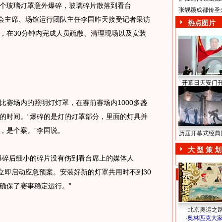
个玻璃灯罩意外爆碎，玻璃碎片散落到看台
张靓颖成都传圣
委会主席、场馆运行团队主任李国昨天接受记者采访
热点图片
，在30分钟内完成人员疏散、清理现场以及安装
开幕日天安门
赛场内的照明灯灯罩，在赛前赛场内1000多盏
的时间。“爆碎的是灯的灯罩部分，里面的灯具并
，是个案。”李国说。
历届开幕式经典
大 型 策 划
碎后细小的碎片没有伤到看台席上的媒体人
们立即启动应急预案。安装好新的灯罩共用时不到30
确保了赛事稳定运行。”
北京奥运之
·
奥林匹克大