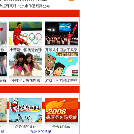
火振臂高呼 北京市传递线路公布
升旗
小董进中国奥运首球
开幕式中国旗手风采
回放
沙排宝贝热辣性感
游戏：和刘翔比跨栏
路
点亮我的奥运
圣火到我家
家庭
·
五环下的遗憾