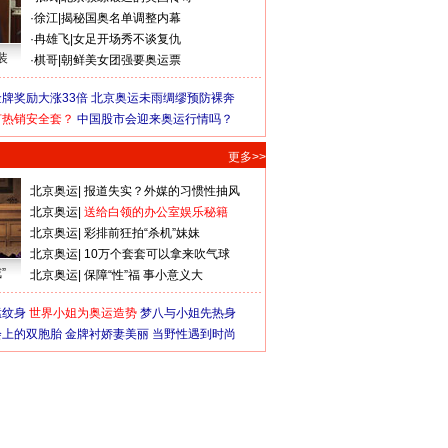
·
徐江
|
揭秘国奥名单调整内幕
·
冉雄飞
|
女足开场秀不谈复仇
装
·
棋哥
|
朝鲜美女团强要奥运票
牌奖励大涨33倍
北京奥运未雨绸缪预防裸奔
何热销安全套？
中国股市会迎来奥运行情吗？
更多>>
北京奥运
|
报道失实？外媒的习惯性抽风
北京奥运
|
送给白领的办公室娱乐秘籍
北京奥运
|
彩排前狂拍“杀机”妹妹
北京奥运
|
10万个套套可以拿来吹气球
”
北京奥运
|
保障“性”福 事小意义大
猛纹身
世界小姐为奥运造势
梦八与小姐先热身
会上的双胞胎
金牌衬娇妻美丽
当野性遇到时尚