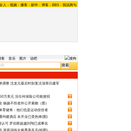
女人
-
视频
-
播客
-
邮件
-
博客
-
BBS
-
我说两句
博客
音乐
图片
说吧
名单调整 沈龙元最后时刻复活顶替吕建军
50万美元 没任何保险公司敢接招
3
女 杨扬不拒老外公开索吻（图）
4
体育健将：他们也是运动佼佼者
5
州建酒店 未开业已受热捧(图)
6
被认可 罗伯斯超越刘翔已成事实
7
 冒死训练女将秀美非凡(组图)
8