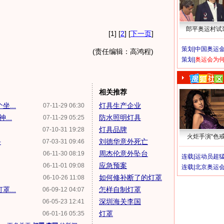
郎平奥运村试
[1] [
2
] [
下一页
]
策划|
中国奥运金
(责任编辑：高鸿程)
策划|
奥运会为
相关推荐
...
灯具生产企业
07-11-29 06:30
...
防水照明灯具
07-11-29 05:25
灯具品牌
07-10-31 19:28
火炬手演“色戒
手
刘德华意外死亡
07-03-31 09:46
周杰伦意外坠台
06-11-30 08:19
连载|
运动员超
应急预案
06-11-01 09:08
连载|
北京奥运
如何修补断了的灯罩
06-10-26 11:08
...
怎样自制灯罩
06-09-12 04:07
深圳海关李国
06-05-23 12:41
灯罩
06-01-16 05:35