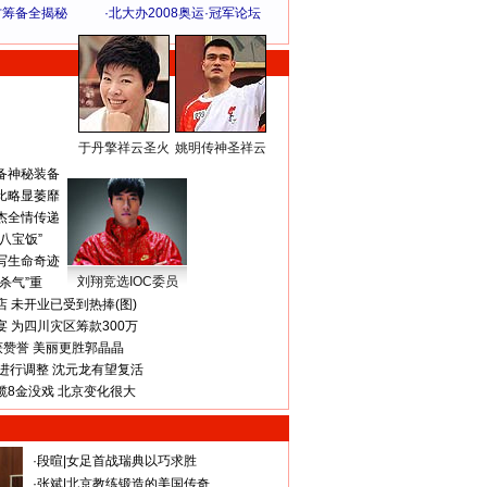
方筹备全揭秘
·
北大办2008奥运·冠军论坛
于丹擎祥云圣火
姚明传神圣祥云
体 育 热 点
备神秘装备
比略显萎靡
杰全情传递
八宝饭”
写生命奇迹
刘翔竞选IOC委员
杀气”重
 未开业已受到热捧(图)
 为四川灾区筹款300万
获赞誉 美丽更胜郭晶晶
进行调整 沈元龙有望复活
揽8金没戏 北京变化很大
·
段暄
|
女足首战瑞典以巧求胜
·
张斌
|
北京教练锻造的美国传奇