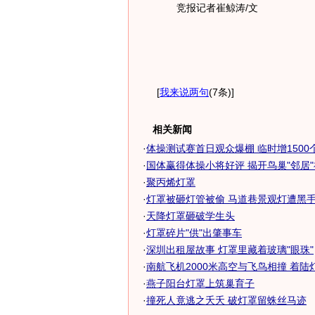
竞报记者崔鲸涛/文
[
我来说两句
(7条)
]
相关新闻
·
体操测试赛首日观众爆棚 临时增1500个坐
·
国体赢得体操小将好评 揭开鸟巢"邻居"神
·
聚丙烯灯罩
·
灯罩被砸灯管被偷 马道巷景观灯遭黑
·
天降灯罩砸破学生头
·
灯罩碎片"供"出肇事车
·
深圳出租屋故事 灯罩里藏着玻璃"眼珠"
·
南航飞机2000米高空与飞鸟相撞 着陆灯罩
·
燕子阳台灯罩上筑巢育子
·
撞死人竟逃之夭夭 破灯罩留蛛丝马迹