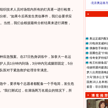
·
北京奥运各
奥 运 视 频
织技术人员对场馆内所有的灯具逐一进行检查，
分析。“如果今后再发生类似事件，我们会要求应
完。当然，我们会根据最终分析结果来进行调整，
奥运足裁判配
闪电侠发威科
偶像歌手林俊
苗圃也是“什锦
应急预案。在27日热身训练中，加拿大一名运
传奇奎罗特续
枪王杜丽备战“
护人员1分钟内到场，3分钟内完成腿部固定，5分
传姚明通州建酒店
队医对于紧急救护处理非常满意。
梦八出席慈善晚宴
大马“跳水公主”
国奥18人名单将
中，要求每个志愿者都配备一个手电筒，发生危
索普：菲尔普斯
。“我们测试过，在满场两万名观众的情况下，所
博 客 推 荐