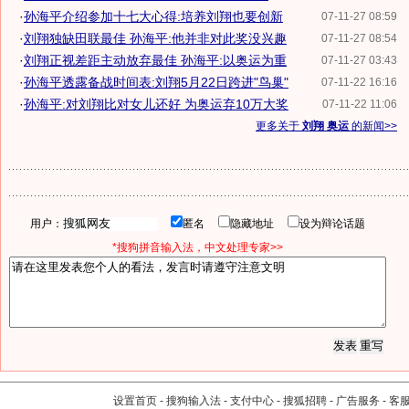
·
孙海平介绍参加十七大心得:培养刘翔也要创新
07-11-27 08:59
·
刘翔独缺田联最佳 孙海平:他并非对此奖没兴趣
07-11-27 08:54
·
刘翔正视差距主动放弃最佳 孙海平:以奥运为重
07-11-27 03:43
·
孙海平透露备战时间表:刘翔5月22日跨进"鸟巢"
07-11-22 16:16
·
孙海平:对刘翔比对女儿还好 为奥运弃10万大奖
07-11-22 11:06
更多关于
刘翔 奥运
的新闻>>
用户：
匿名
隐藏地址
设为辩论话题
*搜狗拼音输入法，中文处理专家>>
设置首页
-
搜狗输入法
-
支付中心
-
搜狐招聘
-
广告服务
-
客