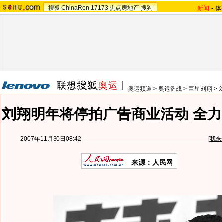
搜狐
ChinaRen
17173
焦点房地产
搜狗
新闻
-
体
奥运频道
>
奥运备战
>
巨星刘翔
>
刘翔明年将停拍广告商业活动 全力
2007年11月30日08:42
[
我来
来源：人民网