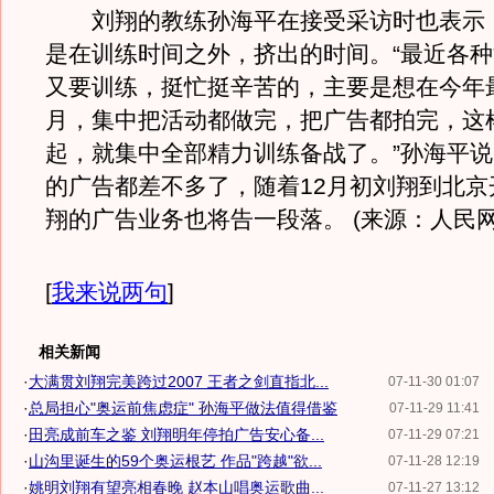
刘翔的教练孙海平在接受采访时也表示
是在训练时间之外，挤出的时间。“最近各
又要训练，挺忙挺辛苦的，主要是想在今年
月，集中把活动都做完，把广告都拍完，这
起，就集中全部精力训练备战了。”孙海平
的广告都差不多了，随着12月初刘翔到北京
翔的广告业务也将告一段落。 (来源：人民网
[
我来说两句
]
相关新闻
·
大满贯刘翔完美跨过2007 王者之剑直指北...
07-11-30 01:07
·
总局担心"奥运前焦虑症" 孙海平做法值得借鉴
07-11-29 11:41
·
田亮成前车之鉴 刘翔明年停拍广告安心备...
07-11-29 07:21
·
山沟里诞生的59个奥运根艺 作品"跨越"欲...
07-11-28 12:19
·
姚明刘翔有望亮相春晚 赵本山唱奥运歌曲...
07-11-27 13:12