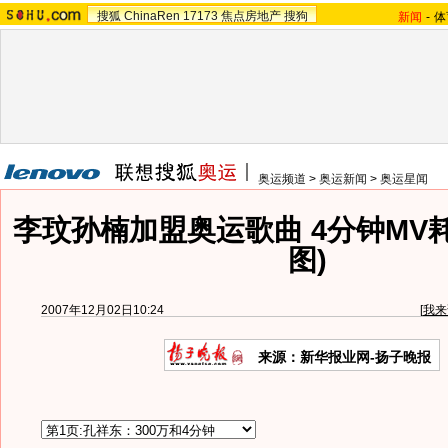
搜狐
ChinaRen
17173
焦点房地产
搜狗
新闻
-
体
奥运频道
>
奥运新闻
>
奥运星闻
李玟孙楠加盟奥运歌曲 4分钟MV耗
图)
2007年12月02日10:24
[
我来
来源：新华报业网-扬子晚报