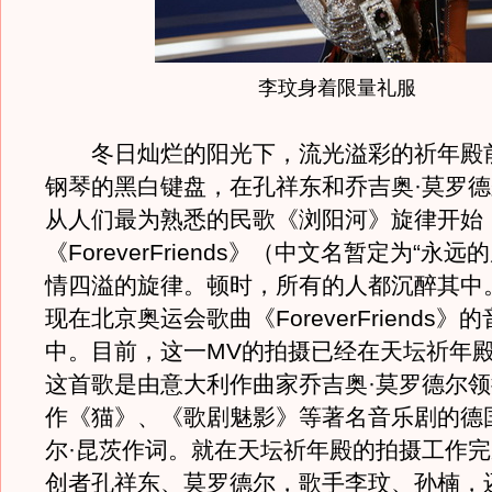
李玟身着限量礼服
冬日灿烂的阳光下，流光溢彩的祈年殿
钢琴的黑白键盘，在孔祥东和乔吉奥·莫罗
从人们最为熟悉的民歌《浏阳河》旋律开始
《ForeverFriends》（中文名暂定为“永
情四溢的旋律。顿时，所有的人都沉醉其中
现在北京奥运会歌曲《ForeverFriends》
中。目前，这一MV的拍摄已经在天坛祈年
这首歌是由意大利作曲家乔吉奥·莫罗德尔
作《猫》、《歌剧魅影》等著名音乐剧的德
尔·昆茨作词。就在天坛祈年殿的拍摄工作
创者孔祥东、莫罗德尔，歌手李玟、孙楠，