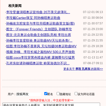
相关新闻
·
李玟受邀演唱奥运宣传曲 20万美元超薄礼...
07-12-01 06:13
·
李玟戴Cartier珠宝 同孙楠唱奥运歌曲
07-11-30 08:04
·
孙楠改京腔发音与李玟共唱奥运歌曲英文版(图)
07-11-30 07:57
·
图文:《Forever Friends》主创团队 孙楠李玟
07-11-29 23:00
·
图文:北京奥运会歌曲主创团队亮相 李玟出席
07-11-29 22:55
·
孙楠李玟首度联袂 奥运歌曲MV天坛前杀青(...
07-11-29 21:55
·
组图:李玟孙楠不畏寒风 天坛拍摄08奥运歌曲MV
07-11-29 18:28
·
视频:孙楠、李玟长城之巅拍MV 500人齐声放歌
07-11-29 14:18
·
组图:coco李玟穿黑色喷血内裤 露翘臀勾引猛男
07-11-13 11:47
·
孔祥东欲请孙楠唱奥运歌 称莫洛德尔不识...
07-08-27 09:11
更多关于
李玟 孔祥东
的新闻>>
用户：
匿名
隐藏地址
设为辩论话题
*搜狗拼音输入法，中文处理专家>>