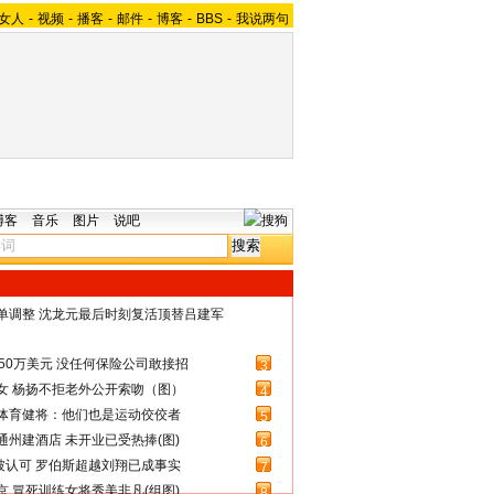
女人
-
视频
-
播客
-
邮件
-
博客
-
BBS
-
我说两句
博客
音乐
图片
说吧
名单调整 沈龙元最后时刻复活顶替吕建军
50万美元 没任何保险公司敢接招
3
女 杨扬不拒老外公开索吻（图）
4
体育健将：他们也是运动佼佼者
5
州建酒店 未开业已受热捧(图)
6
被认可 罗伯斯超越刘翔已成事实
7
 冒死训练女将秀美非凡(组图)
8