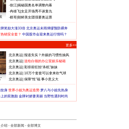
·
徐江
|
揭秘国奥名单调整内幕
·
冉雄飞
|
女足开场秀不谈复仇
装
·
棋哥
|
朝鲜美女团强要奥运票
牌奖励大涨33倍
北京奥运未雨绸缪预防裸奔
何热销安全套？
中国股市会迎来奥运行情吗？
更多>>
北京奥运
|
报道失实？外媒的习惯性抽风
北京奥运
|
送给白领的办公室娱乐秘籍
北京奥运
|
彩排前狂拍“杀机”妹妹
北京奥运
|
10万个套套可以拿来吹气球
”
北京奥运
|
保障“性”福 事小意义大
猛纹身
世界小姐为奥运造势
梦八与小姐先热身
会上的双胞胎
金牌衬娇妻美丽
当野性遇到时尚
司介绍
-
全部新闻
-
全部博文