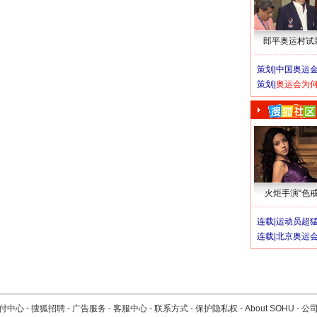
郎平奥运村试
策划|
中国奥运金
策划|
奥运会为
火炬手演“色戒
连载|
运动员超
连载|
北京奥运
付中心
-
搜狐招聘
-
广告服务
-
客服中心
-
联系方式
-
保护隐私权
-
About SOHU
-
公