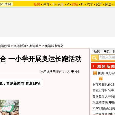
地产
搜狗
新闻
-
体育
-
S
-
娱乐
-
V
-
财经
-
IT
-
汽车
-
房产
-
家居
-
奥运频道
>
奥运新闻
>
奥运城市
>
奥运城市青岛
新闻
网页
合 一小学开展奥运长跑活动
精 彩 新 闻
[
我来说两句
] [字号：
大
中
小
]
国奥18人
1
2
源：青岛新闻网-青岛日报
刘翔双腿估价13
前冠军变时尚美
各国领导人中的
粉丝盛传姚明在通
110米栏新纪录
伊拉克代表团抵京