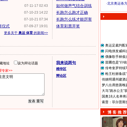
·
北京奥运各
如何做声气结合训练
07-11-17 02:43
奥 运 视 频
长跑怎么跑才正确
07-10-23 14:22
长跑怎么练才能厉害
07-10-21 07:34
席仪式
体育彩票开奖
07-09-27 19:01
更多关于
奥运 体育
的新闻>>
奥运足裁判配
闪电侠发威科
偶像歌手林俊
我来说两句
苗圃也是“什锦
隐藏地址
设为辩论话题
传奇奎罗特续
精华区
专家>>
枪王杜丽备战“
辩论区
传姚明通州建酒店
梦八出席慈善晚宴
大马“跳水公主”
国奥18人名单将
索普：菲尔普斯
博 客 推 荐