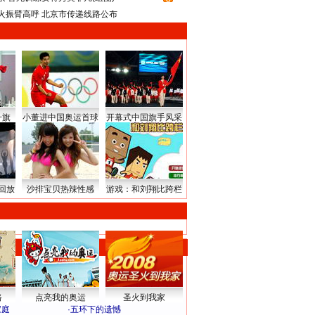
火振臂高呼 北京市传递线路公布
升旗
小董进中国奥运首球
开幕式中国旗手风采
回放
沙排宝贝热辣性感
游戏：和刘翔比跨栏
路
点亮我的奥运
圣火到我家
家庭
·
五环下的遗憾