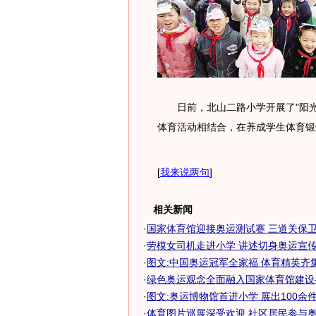
日前，北山二路小学开展了"阳光
体育活动相结合，在养成学生体育锻
[
我来说两句
]
相关新闻
·
国家体育馆迎接奥运测试赛 三道关保卫赛
·
劳模女司机走进小学 讲述切身奥运宣传故
·
图文:中国奥运冠军全家福 体育精英齐
·
绿色奥运观念全面融入国家体育馆建设-搜
·
图文:奥运博物馆首进小学 展出100余
·
体育图片巡展深受欢迎 社区居民参与奥运