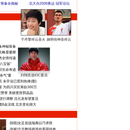
方筹备全揭秘
·
北大办2008奥运·冠军论坛
于丹擎祥云圣火
姚明传神圣祥云
体 育 热 点
备神秘装备
比略显萎靡
杰全情传递
八宝饭”
写生命奇迹
刘翔竞选IOC委员
杀气”重
 未开业已受到热捧(图)
 为四川灾区筹款300万
获赞誉 美丽更胜郭晶晶
进行调整 沈元龙有望复活
揽8金没戏 北京变化很大
·
段暄
|
女足首战瑞典以巧求胜
·
张斌
|
北京教练锻造的美国传奇