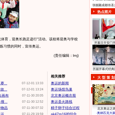
张靓颖成都传圣
热点图片
体育，迎奥长跑足迹行"活动。该校将迎奥与学校
开幕日天安门
炼习惯的同时，宣传奥运。
(责任编辑：lmj)
历届开幕式经典
相关推荐
大 型 策 划
...
奥运的新闻
07-12-01 13:33
...
奥运场馆鸟巢
07-12-01 13:24
集画布
北京奥运概念股
07-11-30 20:05
...
奥运圣火路线
07-11-30 12:52
件物品
精子卵子结合过程
07-11-30 07:32
北京奥运之
·
奥林匹克大
...
ak47m16的结合
07-11-29 19:59