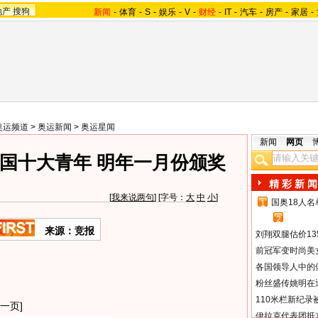
地产
搜狗
新闻
-
体育
-
S
-
娱乐
-
V
-
财经
-
IT
-
汽车
-
房产
-
家居
-
奥运频道
>
奥运新闻
>
奥运星闻
新闻
网页
国十大青年 明年一月份颁奖
精 彩 新 闻
[
我来说两句
] [字号：
大
中
小
]
国奥18人
1
2
来源：竞报
刘翔双腿估价13
前冠军变时尚美
各国领导人中的
粉丝盛传姚明在通
110米栏新纪录
一页]
伊拉克代表团抵京