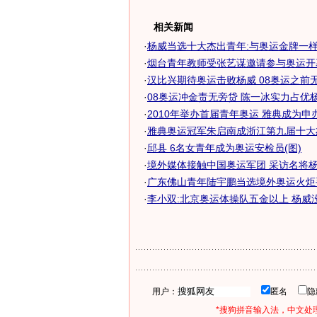
相关新闻
·
杨威当选十大杰出青年:与奥运金牌一样重
·
烟台青年教师受张艺谋邀请参与奥运开
·
汉比兴期待奥运击败杨威 08奥运之前无结
·
08奥运冲金责无旁贷 陈一冰实力占优杨威
·
2010年举办首届青年奥运 雅典成为申办候
·
雅典奥运冠军朱启南成浙江第九届十大
·
邱县 6名女青年成为奥运安检员(图)
·
境外媒体接触中国奥运军团 采访名将杨威
·
广东佛山青年陆宇鹏当选境外奥运火炬手-
·
李小双:北京奥运体操队五金以上 杨威
用户：
匿名
*搜狗拼音输入法，中文处理