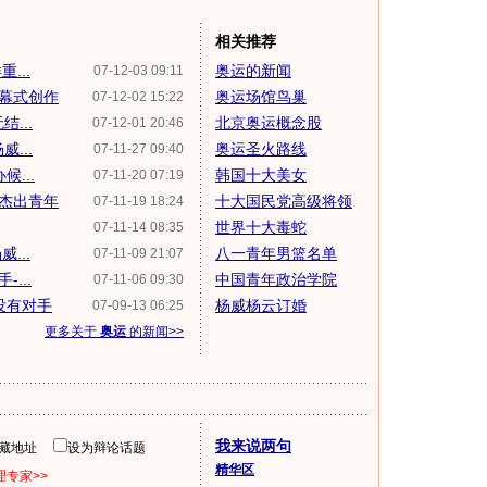
相关推荐
...
奥运的新闻
07-12-03 09:11
幕式创作
奥运场馆鸟巢
07-12-02 15:22
...
北京奥运概念股
07-12-01 20:46
...
奥运圣火路线
07-11-27 09:40
...
韩国十大美女
07-11-20 07:19
杰出青年
十大国民党高级将领
07-11-19 18:24
世界十大毒蛇
07-11-14 08:35
...
八一青年男篮名单
07-11-09 21:07
...
中国青年政治学院
07-11-06 09:30
没有对手
杨威杨云订婚
07-09-13 06:25
更多关于
奥运
的新闻>>
我来说两句
隐藏地址
设为辩论话题
精华区
专家>>