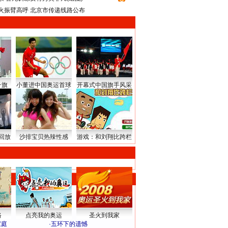
火振臂高呼 北京市传递线路公布
升旗
小董进中国奥运首球
开幕式中国旗手风采
回放
沙排宝贝热辣性感
游戏：和刘翔比跨栏
路
点亮我的奥运
圣火到我家
家庭
·
五环下的遗憾