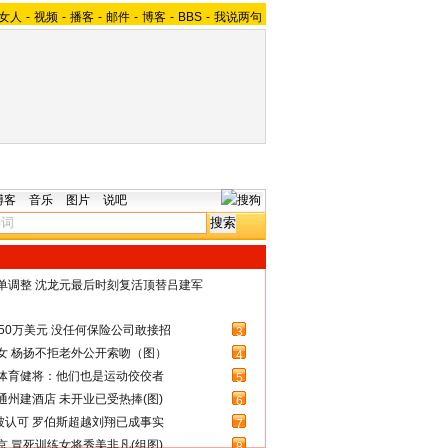
女人
-
视频
-
播客
-
邮件
-
博客
-
BBS
-
我说两句
博客
音乐
图片
说吧
名单调整 沈龙元最后时刻复活顶替吕建军
50万美元 没任何保险公司敢接招
3
女 杨扬不拒老外公开索吻（图）
4
体育健将：他们也是运动佼佼者
5
州建酒店 未开业已受热捧(图)
6
被认可 罗伯斯超越刘翔已成事实
7
 冒死训练女将秀美非凡(组图)
8