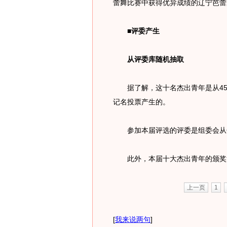
蕾舞比赛中获得优异成绩的辽宁芭蕾
■
评委产生
从评委库随机抽取
据了解，这十名杰出青年是从45
记名投票产生的。
参加本届评选的评委是组委会从6
此外，本届十大杰出青年的颁奖活
上一页
1
[
我来说两句
]