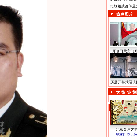
张靓颖成都传圣
热点图片
开幕日天安门
历届开幕式经典
大 型 策 划
北京奥运之
·
奥林匹克大