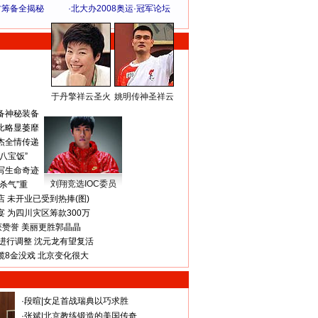
方筹备全揭秘
·
北大办2008奥运·冠军论坛
于丹擎祥云圣火
姚明传神圣祥云
体 育 热 点
备神秘装备
比略显萎靡
杰全情传递
八宝饭”
写生命奇迹
刘翔竞选IOC委员
杀气”重
 未开业已受到热捧(图)
 为四川灾区筹款300万
获赞誉 美丽更胜郭晶晶
进行调整 沈元龙有望复活
揽8金没戏 北京变化很大
·
段暄
|
女足首战瑞典以巧求胜
·
张斌
|
北京教练锻造的美国传奇