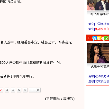
舞团演员吕萌。
郎平奥运村试
策划|
中国奥运金
策划|
奥运会为
名人选中，经组委会审定、社会公示、评委会无
00人评委库中由计算机随机抽取产生的。
火炬手演“色戒
动将于明年1月举行。
连载|
运动员超
连载|
北京奥运
2
3
4
5
6
下一页
(责任编辑：高鸿程)