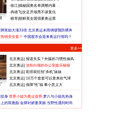
·
徐江
|
揭秘国奥名单调整内幕
·
冉雄飞
|
女足开场秀不谈复仇
装
·
棋哥
|
朝鲜美女团强要奥运票
牌奖励大涨33倍
北京奥运未雨绸缪预防裸奔
何热销安全套？
中国股市会迎来奥运行情吗？
更多>>
北京奥运
|
报道失实？外媒的习惯性抽风
北京奥运
|
送给白领的办公室娱乐秘籍
北京奥运
|
彩排前狂拍“杀机”妹妹
北京奥运
|
10万个套套可以拿来吹气球
”
北京奥运
|
保障“性”福 事小意义大
猛纹身
世界小姐为奥运造势
梦八与小姐先热身
会上的双胞胎
金牌衬娇妻美丽
当野性遇到时尚