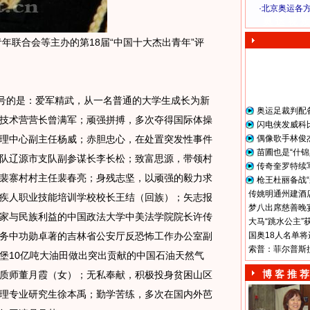
·
北京奥运各
奥 运 视 频
联合会等主办的第18届“中国十大杰出青年”评
号的是：爱军精武，从一名普通的大学生成长为新
奥运足裁判配
技术营营长曾满军；顽强拼搏，多次夺得国际体操
闪电侠发威科
理中心副主任杨威；赤胆忠心，在处置突发性事件
偶像歌手林俊
苗圃也是“什锦
队辽源市支队副参谋长李长松；致富思源，带领村
传奇奎罗特续
裴寨村村主任裴春亮；身残志坚，以顽强的毅力求
枪王杜丽备战“
传姚明通州建酒店
疾人职业技能培训学校校长王结（回族）；矢志报
梦八出席慈善晚宴
家与民族利益的中国政法大学中美法学院院长许传
大马“跳水公主”
务中功勋卓著的吉林省公安厅反恐怖工作办公室副
国奥18人名单将
索普：菲尔普斯
堡10亿吨大油田做出突出贡献的中国石油天然气
博 客 推 荐
质师董月霞（女）；无私奉献，积极投身贫困山区
理专业研究生徐本禹；勤学苦练，多次在国内外芭